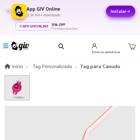
App GIV Online
Instalar
10 mil+ downloads
5% OFF
APPGIVONLINE
*verifique condições
Entre
ou cadastre-se
Início
Início
Tag Personalizada
Tag para Canudo