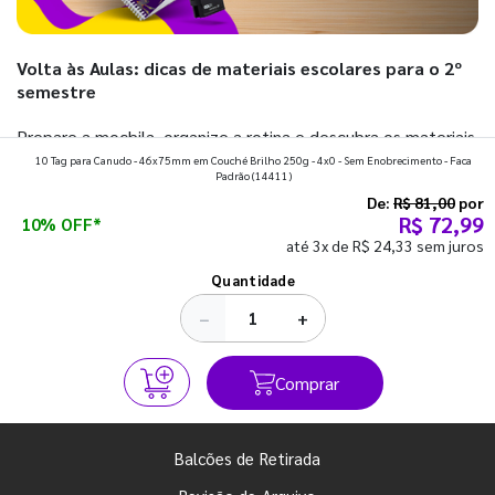
Volta às Aulas: dicas de materiais escolares para o 2º
semestre
Prepare a mochila, organize a rotina e descubra os materiais
10 Tag para Canudo - 46x75mm em Couché Brilho 250g - 4x0 - Sem Enobrecimento - Faca
que fazem toda diferença para começar o segundo
Padrão
(14411)
semestre com o pé direito. Confira!
De:
R$ 81,00
por
R$ 72,99
10% OFF*
até 3x de R$ 24,33 sem juros
Ver todos os posts
Quantidade
−
+
Comprar
Balcões de Retirada