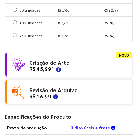
Selecionar 50 unidades
50 unidades
R$ 72,99
R$ 1,46/un
Selecionar 100 unidades
100 unidades
R$ 90,99
R$ 0,91/un
Selecionar 250 unidades
250 unidades
R$ 96,99
R$ 0,39/un
NOVO
Criação de Arte
R$ 45,99
*
Revisão de Arquivo
R$ 16,99
Especificações do Produto
Verifique a
Prazo de produção
3 dias úteis + frete