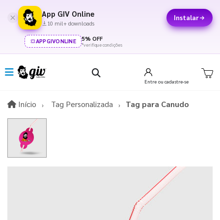
App GIV Online
Instalar
10 mil+ downloads
5% OFF
APPGIVONLINE
*verifique condições
Entre
ou cadastre-se
Início
Início
Tag Personalizada
Tag para Canudo