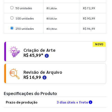
Selecionar 50 unidades
50 unidades
R$ 72,99
R$ 1,46/un
Selecionar 100 unidades
100 unidades
R$ 90,99
R$ 0,91/un
Selecionar 250 unidades
250 unidades
R$ 96,99
R$ 0,39/un
NOVO
Criação de Arte
R$ 45,99
*
Revisão de Arquivo
R$ 16,99
Especificações do Produto
Verifique a
Prazo de produção
3 dias úteis + frete