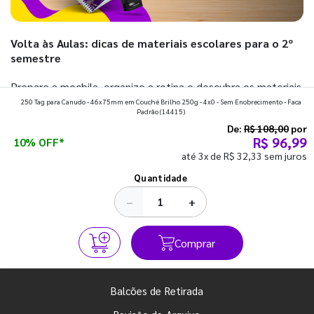
Volta às Aulas: dicas de materiais escolares para o 2º
semestre
Prepare a mochila, organize a rotina e descubra os materiais
250 Tag para Canudo - 46x75mm em Couché Brilho 250g - 4x0 - Sem Enobrecimento - Faca
que fazem toda diferença para começar o segundo
Padrão
(14415)
semestre com o pé direito. Confira!
De:
R$ 108,00
por
R$ 96,99
10% OFF*
até 3x de R$ 32,33 sem juros
Ver todos os posts
Quantidade
−
+
Comprar
Balcões de Retirada