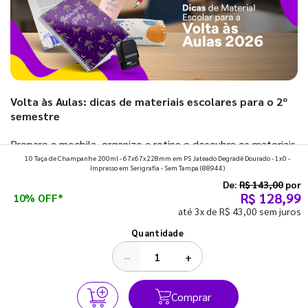
Volta às Aulas: dicas de materiais escolares para o 2º
semestre
Prepare a mochila, organize a rotina e descubra os materiais
10 Taça de Champanhe 200ml - 67x67x228mm em PS Jateado Degradê Dourado - 1x0 -
que fazem toda diferença para começar o segundo
Impresso em Serigrafia - Sem Tampa
(88944)
semestre com o pé direito. Confira!
De:
R$ 143,00
por
R$ 128,99
10% OFF*
até 3x de R$ 43,00 sem juros
Ver todos os posts
Quantidade
−
+
Comprar