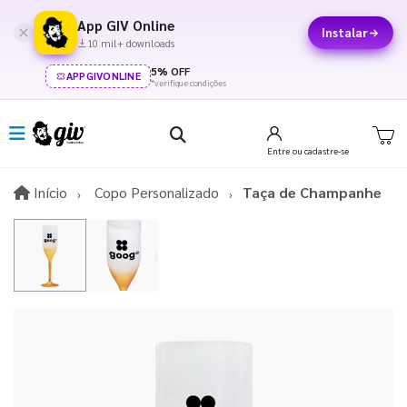
App GIV Online
Instalar
10 mil+ downloads
5% OFF
APPGIVONLINE
*verifique condições
Entre
ou cadastre-se
Início
Início
Copo Personalizado
Taça de Champanhe