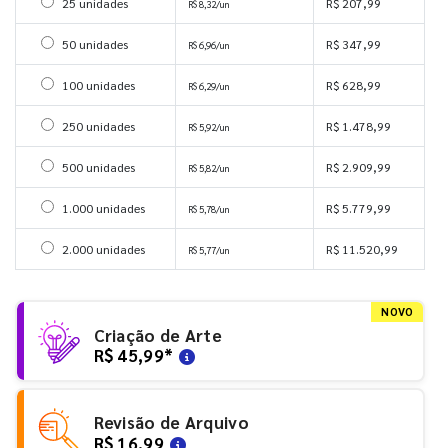
Selecionar 25 unidades
25 unidades
R$ 207,99
R$ 8,32/un
Selecionar 50 unidades
50 unidades
R$ 347,99
R$ 6,96/un
Selecionar 100 unidades
100 unidades
R$ 628,99
R$ 6,29/un
Selecionar 250 unidades
250 unidades
R$ 1.478,99
R$ 5,92/un
Selecionar 500 unidades
500 unidades
R$ 2.909,99
R$ 5,82/un
Selecionar 1000 unidades
1.000 unidades
R$ 5.779,99
R$ 5,78/un
Selecionar 2000 unidades
2.000 unidades
R$ 11.520,99
R$ 5,77/un
NOVO
Criação de Arte
R$ 45,99
*
Revisão de Arquivo
R$ 16,99