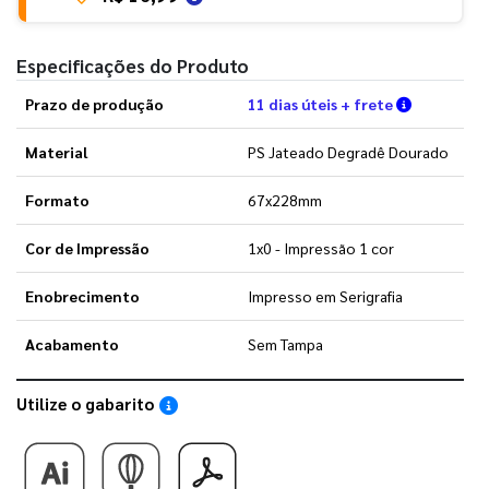
Especificações do Produto
Verifique 
Prazo de produção
11 dias úteis + frete
Material
PS Jateado Degradê Dourado
Formato
67x228mm
Cor de Impressão
1x0 - Impressão 1 cor
Enobrecimento
Impresso em Serigrafia
Acabamento
Sem Tampa
Utilize o gabarito
Saiba como utilizar os nossos gabaritos