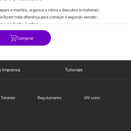
epare a mochila, organize a rotina e descubra os materiais
e fazem toda diferença para começar o segundo semestre
m o pé direito. Confira!
Comprar
Ver todos os posts
a Imprensa
Tutoriais
 Tutoriais
Regulamento
GIV coins