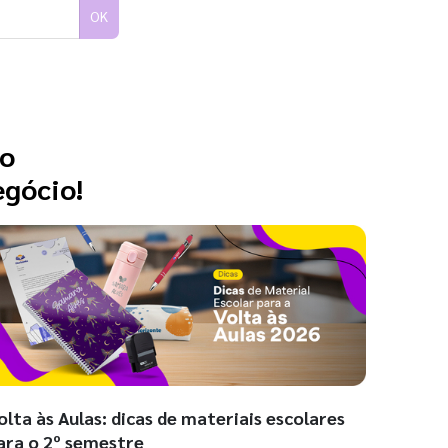
OK
 o
egócio!
olta às Aulas: dicas de materiais escolares
ara o 2º semestre