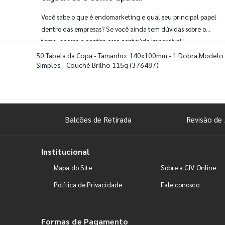
Você sabe o que é endomarketing e qual seu principal papel
dentro das empresas? Se você ainda tem dúvidas sobre o
tema, acesse e confira esse conteúdo imperdível!
50 Tabela da Copa - Tamanho: 140x100mm - 1 Dobra Modelo
Simples - Couché Brilho 115g
(376487)
Balcões de Retirada
Revisão de 
Institucional
Mapa do Site
Sobre a GIV Online
Política de Privacidade
Fale conosco
Formas de Pagamento