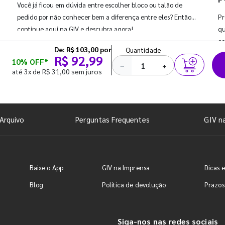
Você já ficou em dúvida entre escolher bloco ou talão de
pedido por não conhecer bem a diferença entre eles? Então,
Pr
continue aqui na GIV e descubra agora!
qu
co
De:
R$ 103,00
por
Quantidade
R$ 92,99
10% OFF*
−
+
até 3x de R$ 31,00 sem juros
Arquivo
Perguntas Frequentes
GIV n
Baixe o App
GIV na Imprensa
Dicas e
Blog
Política de devolução
Prazos
Siga-nos nas redes sociais