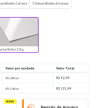
ras Modelo Carteira
3 Dobras Modelo Enrolada
uché Brilho 115g
Valor por unidade
Valor Total
R$ 92,99
R$ 1,86/un
R$ 133,99
R$ 1,34/un
NOVO
e
Revisão de Arquivo