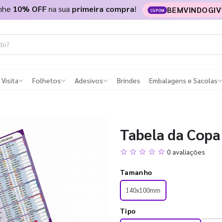
nhe
10% OFF
na sua
primeira compra
!
BEMVINDOGIV
CUPOM
 Visita
Folhetos
Adesivos
Brindes
Embalagens e Sacolas
Tabela da Copa
☆ ☆ ☆ ☆ ☆
0 avaliações
Tamanho
140x100mm
Tipo