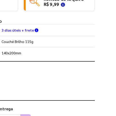
R$ 9,99
o
Verifique as condições de entrega
3 dias úteis + frete
Couché Brilho 115g
140x200mm
 utilizar os nossos gabaritos
entrega