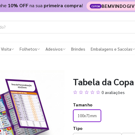
nhe
10% OFF
na sua
primeira compra
!
BEMVINDOGIV
CUPOM
 Visita
Folhetos
Adesivos
Brindes
Embalagens e Sacolas
Tabela da Copa
☆ ☆ ☆ ☆ ☆
0 avaliações
Tamanho
100x71mm
Tipo