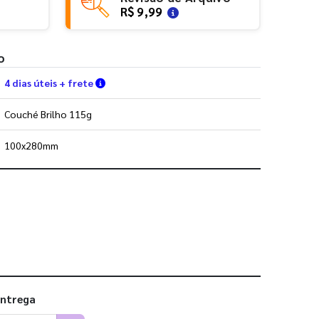
R$ 9,99
o
Verifique as condições de entrega
4 dias úteis + frete
Couché Brilho 115g
100x280mm
 utilizar os nossos gabaritos
entrega