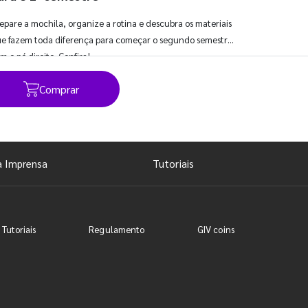
epare a mochila, organize a rotina e descubra os materiais
e fazem toda diferença para começar o segundo semestre
m o pé direito. Confira!
Comprar
Ver todos os posts
a Imprensa
Tutoriais
 Tutoriais
Regulamento
GIV coins