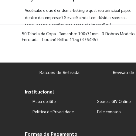
Você sabe o que é endomarketing e qual seu principal papel
dentro das empresas? Se você ainda tem dúvidas sobre o
tema, acesse e confira esse conteúdo imperdível!
50 Tabela da Copa - Tamanho: 100x71mm - 3 Dobras Modelo
Enrolada - Couché Brilho 115g
(376485)
Balcões de Retirada
Revisão de 
Institucional
Mapa do Site
Sobre a GIV Online
Política de Privacidade
Fale conosco
Formas de Pagamento