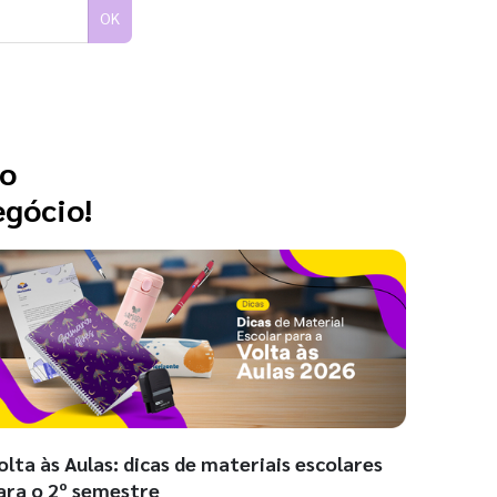
OK
 o
egócio!
olta às Aulas: dicas de materiais escolares
ara o 2º semestre