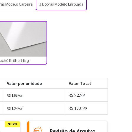
ras Modelo Carteira
3 Dobras Modelo Enrolada
uché Brilho 115g
Valor por unidade
Valor Total
R$ 92,99
R$ 1,86/un
R$ 133,99
R$ 1,34/un
NOVO
e
Revisão de Arquivo