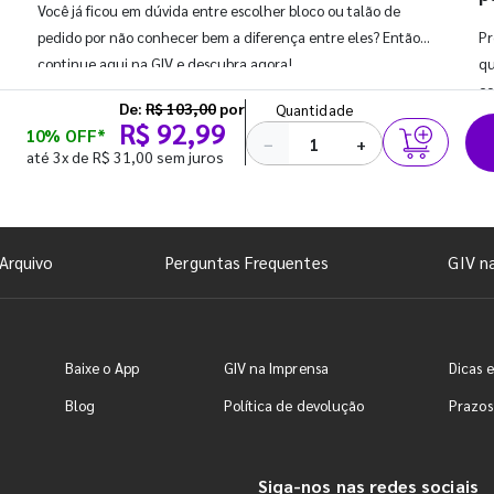
Você já ficou em dúvida entre escolher bloco ou talão de
pedido por não conhecer bem a diferença entre eles? Então,
Pr
continue aqui na GIV e descubra agora!
qu
co
De:
R$ 103,00
por
Quantidade
R$ 92,99
10% OFF*
−
+
até 3x de R$ 31,00 sem juros
Arquivo
Perguntas Frequentes
GIV n
Baixe o App
GIV na Imprensa
Dicas e
Blog
Política de devolução
Prazos
Siga-nos nas redes sociais