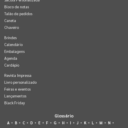
Bloco de notas
Talão de pedidos
Caneta
Chaveiro
Brindes
Calendário
Embalagens
Agenda
Cardápio
Revista Impressa
Livro personalizado
Feiras e eventos
Lançamentos
Black Friday
Glossário
A
B
C
D
E
F
G
H
I
J
K
L
M
N