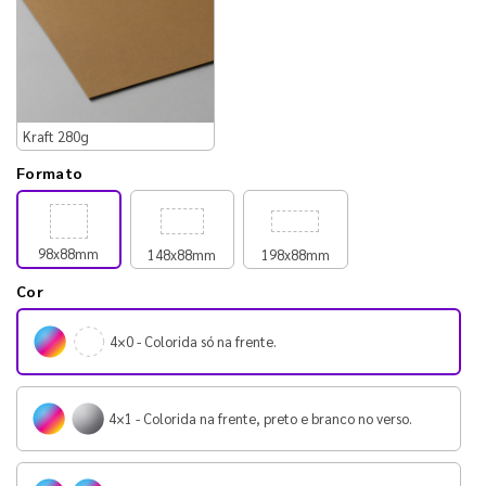
Kraft 280g
Formato
98x88mm
148x88mm
198x88mm
Cor
4×0 - Colorida só na frente.
4×1 - Colorida na frente, preto e branco no verso.