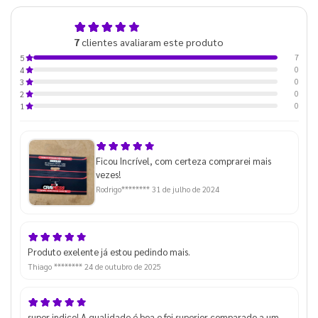
5,0
7
clientes avaliaram este produto
de 5
7
5
0
4
0
3
0
2
0
1
Ficou Incrível, com certeza comprarei mais
vezes!
Rodrigo********
31 de julho de 2024
Produto exelente já estou pedindo mais.
Thiago ********
24 de outubro de 2025
super indico! A qualidade é boa e foi superior comparado a um