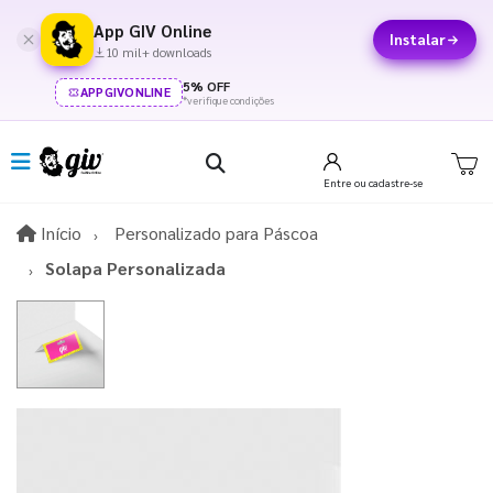
App GIV Online
Instalar
10 mil+ downloads
5% OFF
APPGIVONLINE
*verifique condições
Entre
ou cadastre-se
Início
Início
Personalizado para Páscoa​
Solapa Personalizada