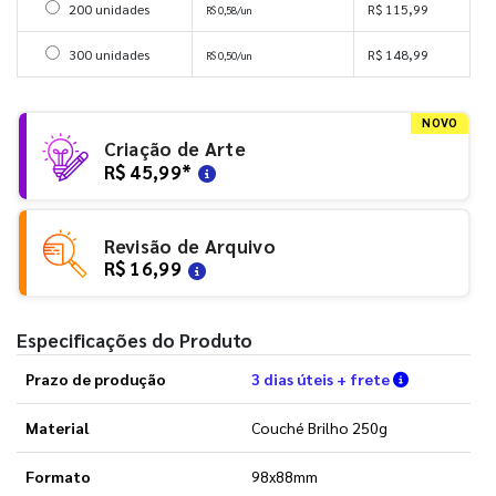
Selecionar 200 unidades
200 unidades
R$ 115,99
R$ 0,58/un
Selecionar 300 unidades
300 unidades
R$ 148,99
R$ 0,50/un
NOVO
Criação de Arte
R$ 45,99
*
Revisão de Arquivo
R$ 16,99
Especificações do Produto
Verifique a
Prazo de produção
3 dias úteis + frete
Material
Couché Brilho 250g
Formato
98x88mm