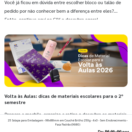
Você já ficou em dúvida entre escolher bloco ou talão de
pedido por não conhecer bem a diferença entre eles?
Então, continue aqui na GIV e descubra agora!
Volta às Aulas: dicas de materiais escolares para o 2º
semestre
Prepare a mochila, organize a rotina e descubra os materiais
25 Solapa para Embalagem - 98x88mm em Couché Brilho 250g - 4x0 - Sem Enobrecimento -
que fazem toda diferença para começar o segundo
Faca Padrão
(9680)
semestre com o pé direito. Confira!
De:
R$ 91,00
por