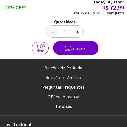
semestre com o pé direito. Confira!
De:
R$ 81,00
por
R$ 72,99
10% OFF*
até 3x de R$ 24,33 sem juros
Ver todos os posts
Quantidade
−
+
Comprar
Balcões de Retirada
Revisão de Arquivo
Perguntas Frequentes
GIV na Imprensa
Tutoriais
Institucional