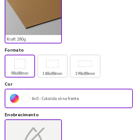
Kraft 280g
Formato
98x88mm
148x88mm
198x88mm
Cor
4×0 - Colorida só na frente.
Enobrecimento