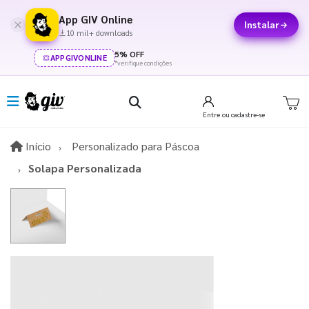
App GIV Online
Instalar
10 mil+ downloads
5% OFF
APPGIVONLINE
*verifique condições
Entre
ou cadastre-se
Início
Início
Personalizado para Páscoa​
Solapa Personalizada