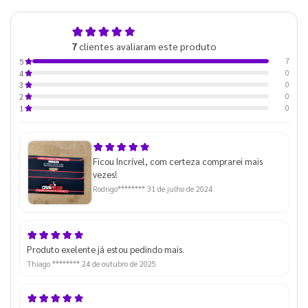
5,0
7
clientes avaliaram este produto
de 5
7
5
0
4
0
3
0
2
0
1
Ficou Incrível, com certeza comprarei mais
vezes!
Rodrigo********
31 de julho de 2024
Produto exelente já estou pedindo mais.
Thiago ********
24 de outubro de 2025