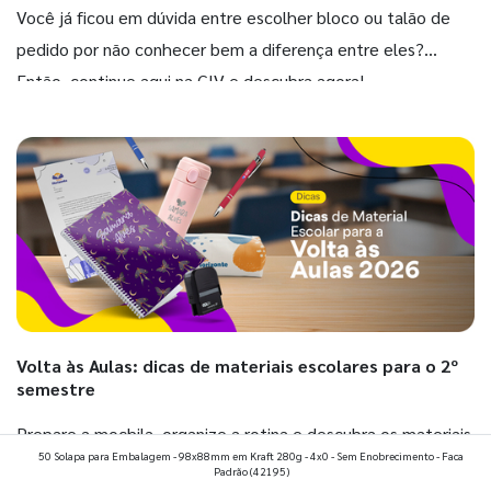
Você já ficou em dúvida entre escolher bloco ou talão de
pedido por não conhecer bem a diferença entre eles?
Então, continue aqui na GIV e descubra agora!
Volta às Aulas: dicas de materiais escolares para o 2º
semestre
Prepare a mochila, organize a rotina e descubra os materiais
50 Solapa para Embalagem - 98x88mm em Kraft 280g - 4x0 - Sem Enobrecimento - Faca
que fazem toda diferença para começar o segundo
Padrão
(42195)