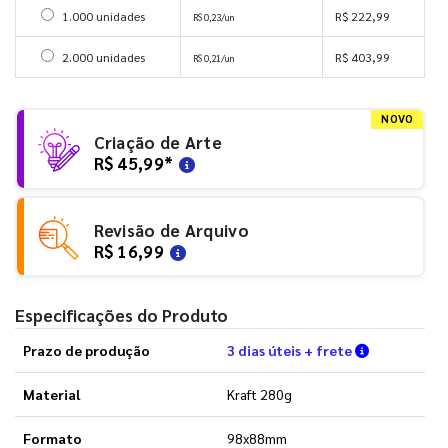
Selecionar 1000 unidades
1.000 unidades
R$ 222,99
R$ 0,23/un
Selecionar 2000 unidades
2.000 unidades
R$ 403,99
R$ 0,21/un
NOVO
Criação de Arte
R$ 45,99
*
Revisão de Arquivo
R$ 16,99
Especificações do Produto
Verifique a
Prazo de produção
3 dias úteis + frete
Material
Kraft 280g
Formato
98x88mm