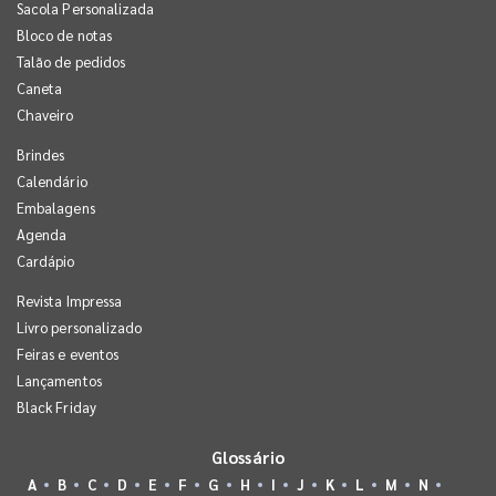
Sacola Personalizada
Bloco de notas
Talão de pedidos
Caneta
Chaveiro
Brindes
Calendário
Embalagens
Agenda
Cardápio
Revista Impressa
Livro personalizado
Feiras e eventos
Lançamentos
Black Friday
Glossário
A
B
C
D
E
F
G
H
I
J
K
L
M
N