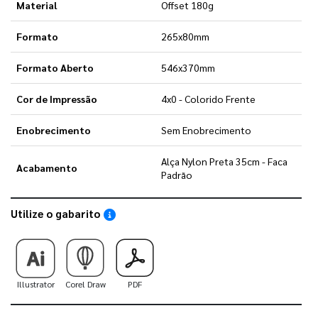
Material
Offset 180g
Formato
265x80mm
Formato Aberto
546x370mm
Cor de Impressão
4x0 - Colorido Frente
Enobrecimento
Sem Enobrecimento
Alça Nylon Preta 35cm - Faca
Acabamento
Padrão
Utilize o gabarito
Saiba como utilizar os nossos gabaritos
Illustrator
Corel Draw
PDF