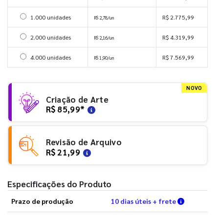
Selecionar 1000 unidades
1.000 unidades
R$ 2.775,99
R$ 2,78/un
Selecionar 2000 unidades
2.000 unidades
R$ 4.319,99
R$ 2,16/un
Selecionar 4000 unidades
4.000 unidades
R$ 7.569,99
R$ 1,90/un
NOVO
Criação de Arte
R$ 85,99
*
Revisão de Arquivo
R$ 21,99
Especificações do Produto
Verifique 
Prazo de produção
10 dias úteis + frete