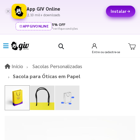
App GIV Online
Instalar
10 mil+ downloads
5% OFF
APPGIVONLINE
*verifique condições
Entre
ou cadastre-se
Início
Início
Sacolas Personalizadas
Sacola para Óticas em Papel