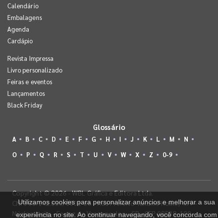
Calendário
Embalagens
Agenda
Cardápio
Revista Impressa
Livro personalizado
Feiras e eventos
Lançamentos
Black Friday
Glossário
A
B
C
D
E
F
G
H
I
J
K
L
M
N
O
P
Q
R
S
T
U
V
W
X
Z
0-9
Copyright © 2026 - WBL Gráfica e Editora Ltda.
Utilizamos cookies para personalizar anúncios e melhorar a sua
CNPJ 08.142.850/0001-36 - Rua Prefeito Takume Koike, 499 -
Núcleo Itaim - Ferraz de Vasconcelos - SP - CEP 08538-100
experiência no site. Ao continuar navegando, você concorda com