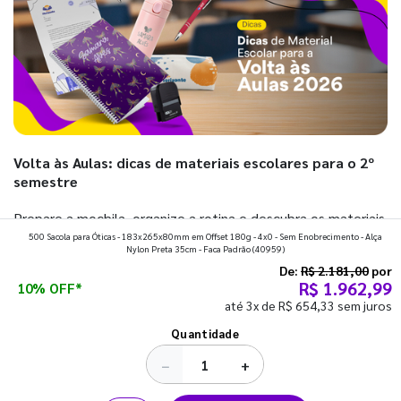
Volta às Aulas: dicas de materiais escolares para o 2º
semestre
Prepare a mochila, organize a rotina e descubra os materiais
500 Sacola para Óticas - 183x265x80mm em Offset 180g - 4x0 - Sem Enobrecimento - Alça
que fazem toda diferença para começar o segundo
Nylon Preta 35cm - Faca Padrão
(40959)
semestre com o pé direito. Confira!
De:
R$ 2.181,00
por
R$ 1.962,99
10% OFF*
até 3x de R$ 654,33 sem juros
Ver todos os posts
Quantidade
−
+