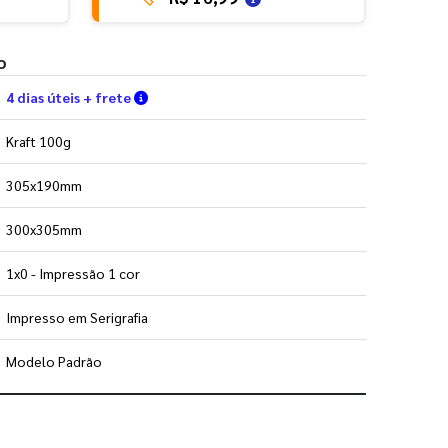
o
Verifique as condições de entrega
4 dias úteis + frete
Kraft 100g
305x190mm
300x305mm
1x0 - Impressão 1 cor
Impresso em Serigrafia
Modelo Padrão
 utilizar os nossos gabaritos