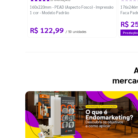
160x220mm - PEAD (Aspecto Fosco) - Impressão
176x246mm
1 cor - Modelo Padrão
Faca Pad
R$ 2
R$ 122,99
/ 50 unidades
Produção
A
mercad