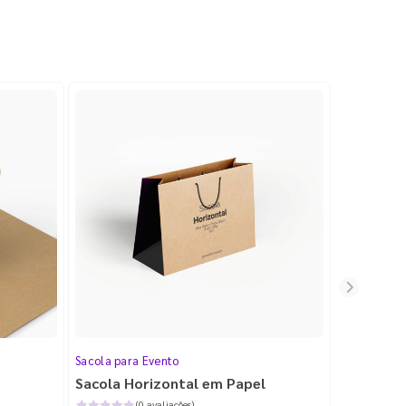
Sacola para Evento
Sacola de P
Sacola Horizontal em Papel
Sacola d
(0 avaliações)