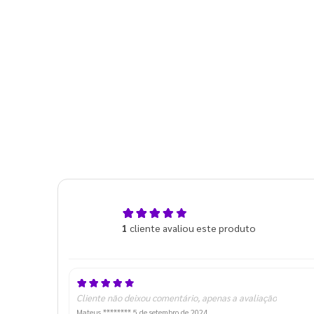
5,0
1
cliente avaliou este produto
de 5
Cliente não deixou comentário, apenas a avaliação
Mateus ********
5 de setembro de 2024