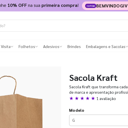
nhe
10% OFF
na sua
primeira compra
!
BEMVINDOGIV
CUPOM
 Visita
Folhetos
Adesivos
Brindes
Embalagens e Sacolas
Sacola Kraft
Sacola Kraft que transforma cada
de marca e apresentação profissio
★ ★ ★ ★ ★
1 avaliação
Modelo