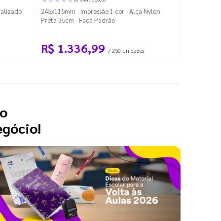
nalizado
245x115mm - Impressão 1 cor - Alça Nylon
520x150mm -
Preta 35cm - Faca Padrão
Preta 35cm 
R$ 1.336,99
R$ 1.
/ 250 unidades
 o
egócio!