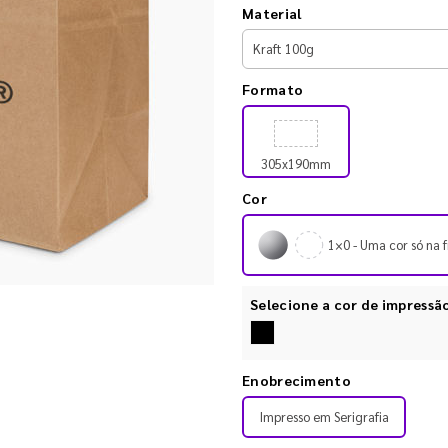
Material
Formato
305x190mm
Cor
1×0 - Uma cor só na f
Selecione a cor de impressã
Enobrecimento
Impresso em Serigrafia