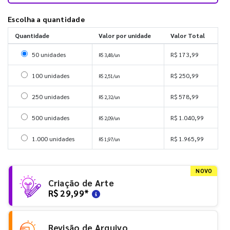
Escolha a quantidade
Quantidade
Valor por unidade
Valor Total
Selecionar 50 unidades
50 unidades
R$ 173,99
R$ 3,48/un
Selecionar 100 unidades
100 unidades
R$ 250,99
R$ 2,51/un
Selecionar 250 unidades
250 unidades
R$ 578,99
R$ 2,32/un
Selecionar 500 unidades
500 unidades
R$ 1.040,99
R$ 2,09/un
Selecionar 1000 unidades
1.000 unidades
R$ 1.965,99
R$ 1,97/un
NOVO
Criação de Arte
R$ 29,99
*
Revisão de Arquivo