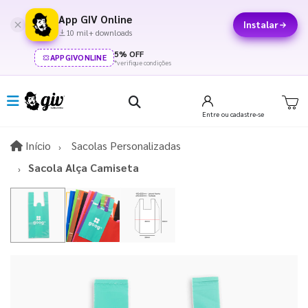
App GIV Online
Instalar
10 mil+ downloads
5% OFF
APPGIVONLINE
*verifique condições
Entre
ou cadastre-se
Início
Início
Sacolas Personalizadas
Sacola Alça Camiseta