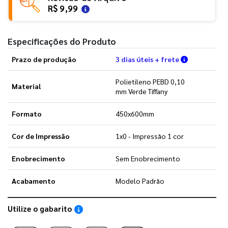
R$ 9,99
Especificações do Produto
Verifique a
Prazo de produção
3 dias úteis + frete
Polietileno PEBD 0,10
Material
mm Verde Tiffany
Formato
450x600mm
Cor de Impressão
1x0 - Impressão 1 cor
Enobrecimento
Sem Enobrecimento
Acabamento
Modelo Padrão
Utilize o gabarito
Saiba como utilizar os nossos gabaritos