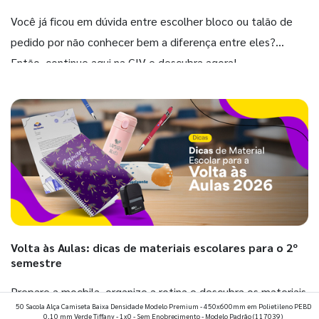
Você já ficou em dúvida entre escolher bloco ou talão de
pedido por não conhecer bem a diferença entre eles?
Então, continue aqui na GIV e descubra agora!
Volta às Aulas: dicas de materiais escolares para o 2º
semestre
Prepare a mochila, organize a rotina e descubra os materiais
50 Sacola Alça Camiseta Baixa Densidade Modelo Premium - 450x600mm em Polietileno PEBD
que fazem toda diferença para começar o segundo
0,10 mm Verde Tiffany - 1x0 - Sem Enobrecimento - Modelo Padrão
(117039)