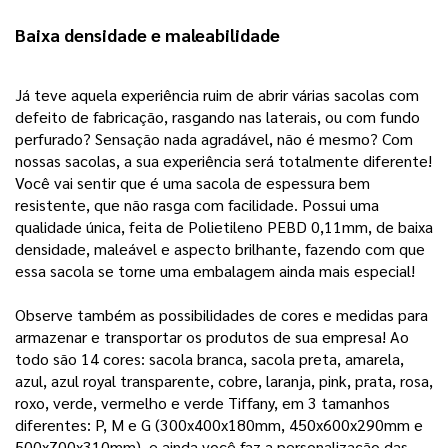
Baixa densidade e maleabilidade 
Já teve aquela experiência ruim de abrir várias sacolas com 
defeito de fabricação, rasgando nas laterais, ou com fundo 
perfurado? Sensação nada agradável, não é mesmo? Com 
nossas sacolas, a sua experiência será totalmente diferente! 
Você vai sentir que é uma sacola de espessura bem 
resistente, que não rasga com facilidade. Possui uma 
qualidade única, feita de Polietileno PEBD 0,11mm, de baixa 
densidade, maleável e aspecto brilhante, fazendo com que 
essa sacola se torne uma embalagem ainda mais especial!
Observe também as possibilidades de cores e medidas para
armazenar e transportar os produtos de sua empresa! Ao
todo são 14 cores: sacola branca, sacola preta, amarela,
azul, azul royal transparente, cobre, laranja, pink, prata, rosa,
roxo, verde, vermelho e verde Tiffany, em 3 tamanhos
diferentes: P, M e G (
300x400x180mm, 450x600x290mm e
500x700x310mm
), e ainda você faz a personalização das