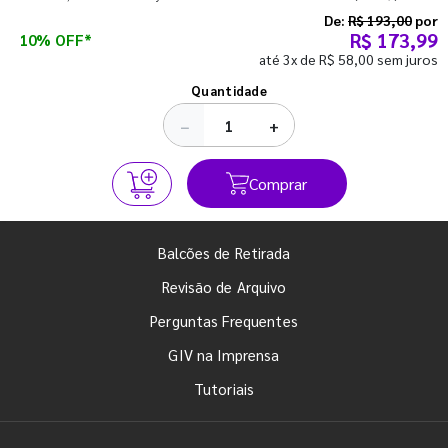
semestre com o pé direito. Confira!
De:
R$ 193,00
por
R$ 173,99
10% OFF*
até 3x de R$ 58,00 sem juros
Ver todos os posts
Quantidade
−
+
Comprar
Balcões de Retirada
Revisão de Arquivo
Perguntas Frequentes
GIV na Imprensa
Tutoriais