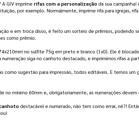
? A GIV imprime 
rifas com a personalização
 da sua campanha! A
ituição, por exemplo. Normalmente, imprime rifa para igrejas, rif
ção e em troca disso, é feito um sorteio de prêmios, podendo 
ues como prêmio.
 74x210mm no sulfite 75g em preto e branco (1x0). Ele é blocado
numeração siga no canhoto destacado, e imprimimos rifas a part
fas como sugestão para impressão, todos editáveis. E temos um 
de no mínimo 60mm e, obrigatoriamente, as numerações devem e
 canhoto
destacável e numerado, não tem como errar, né?! Então, 
jou!