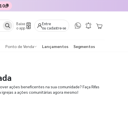
10
Baixe
Entre
o app
ou cadastre-se
Ponto de Venda
Lançamentos
Segmentos
ada
over ações beneficentes na sua comunidade? Faça Rifas
ra igrejas a ações comunitárias agora mesmo!