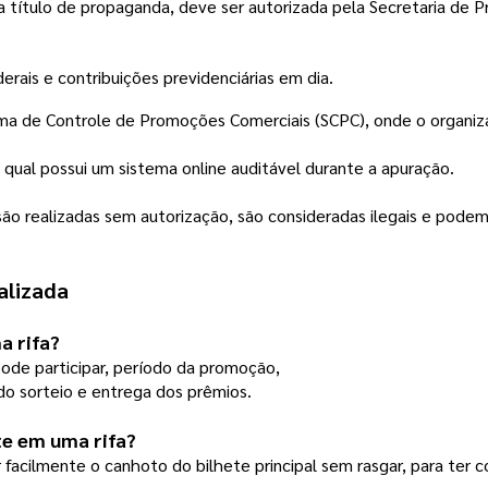
 a título de propaganda, deve ser autorizada pela Secretaria de P
erais e contribuições previdenciárias em dia.
ema de Controle de Promoções Comerciais (SCPC), onde o organiza
o qual possui um sistema online auditável durante a apuração. 
o são realizadas sem autorização, são consideradas ilegais e podem
alizada
a rifa?
ode participar, período da promoção,
do sorteio e entrega dos prêmios. 
nte em uma rifa?
 facilmente o canhoto do bilhete principal sem rasgar, para ter c