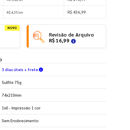
R$ 436,99
R$ 4,37/un
NOVO
e
Revisão de Arquivo
R$ 16,99
o
Verifique as condições de entrega
3 dias úteis + frete
Sulfite 75g
74x210mm
1x0 - Impressão 1 cor
Sem Enobrecimento