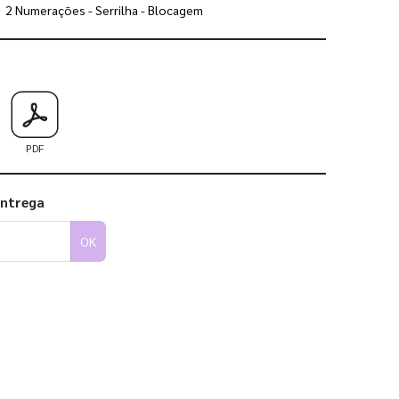
2 Numerações - Serrilha - Blocagem
 utilizar os nossos gabaritos
PDF
entrega
OK