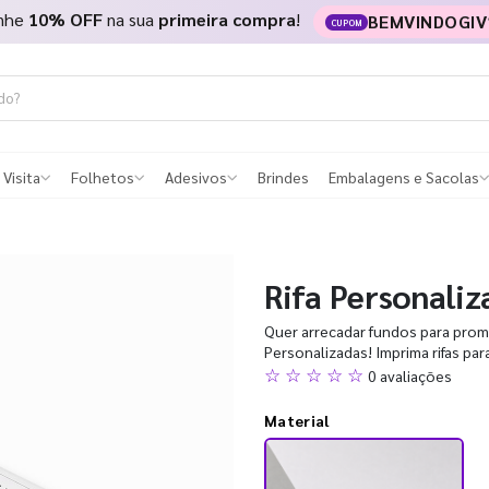
nhe
10% OFF
na sua
primeira compra
!
BEMVINDOGIV
CUPOM
 Visita
Folhetos
Adesivos
Brindes
Embalagens e Sacolas
Rifa Personaliz
Quer arrecadar fundos para prom
Personalizadas! Imprima rifas pa
☆ ☆ ☆ ☆ ☆
0 avaliações
Material