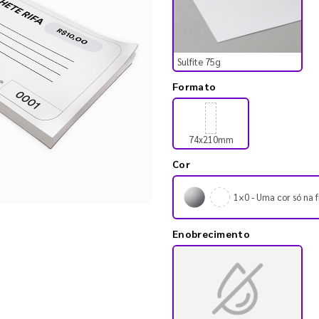
Sulfite 75g
Formato
74x210mm
Cor
1×0 - Uma cor só na f
Enobrecimento