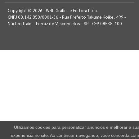
Copyright © 2026 - WBL Gráfica e Editora Ltda.
CNPJ 08.142.850/0001-36 - Rua Prefeito Takume Koike, 499 -
Núcleo Itaim - Ferraz de Vasconcelos - SP - CEP 08538-100
Utilizamos cookies para personalizar anúncios e melhorar a su
experiência no site. Ao continuar navegando, você concorda com