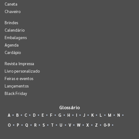
Caneta
Chaveiro
Brindes
Calendário
Embalagens
Agenda
Cardápio
Revista Impressa
Livro personalizado
Feiras e eventos
Lançamentos
Black Friday
Glossário
A
B
C
D
E
F
G
H
I
J
K
L
M
N
O
P
Q
R
S
T
U
V
W
X
Z
0-9