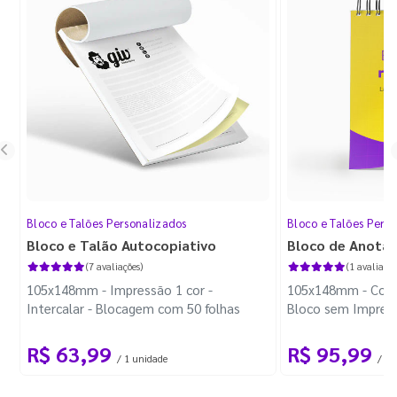
Bloco e Talões Personalizados
Bloco e Talões Pers
Bloco e Talão Autocopiativo
Bloco de Anota
(7 avaliações)
(1 avaliação
105x148mm - Impressão 1 cor -
105x148mm - Color
Intercalar - Blocagem com 50 folhas
Bloco sem Impress
Wire-o Preto
R$ 63,99
R$ 95,99
/ 1 unidade
/ 10