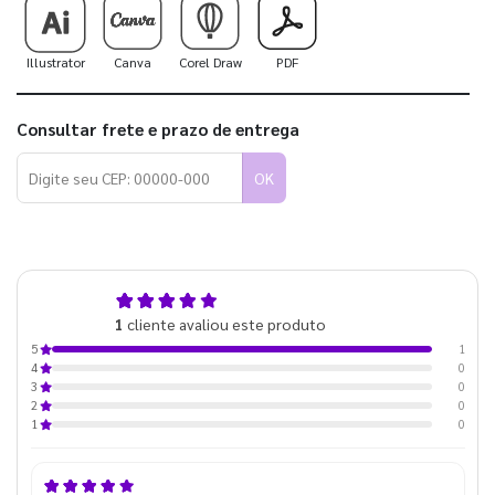
Illustrator
Canva
Corel Draw
PDF
Consultar frete e prazo de entrega
OK
5,0
1
cliente avaliou este produto
de 5
1
5
0
4
0
3
0
2
0
1