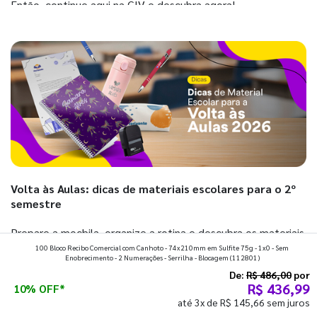
Então, continue aqui na GIV e descubra agora!
Volta às Aulas: dicas de materiais escolares para o 2º
semestre
Prepare a mochila, organize a rotina e descubra os materiais
100 Bloco Recibo Comercial com Canhoto - 74x210mm em Sulfite 75g - 1x0 - Sem
que fazem toda diferença para começar o segundo
Enobrecimento - 2 Numerações - Serrilha - Blocagem
(112801)
semestre com o pé direito. Confira!
De:
R$ 486,00
por
R$ 436,99
10% OFF*
até 3x de R$ 145,66 sem juros
Ver todos os posts