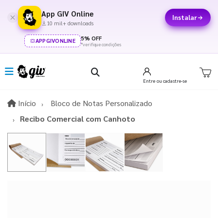
App GIV Online
Instalar
10 mil+ downloads
5% OFF
APPGIVONLINE
*verifique condições
Entre
ou cadastre-se
Início
Início
Bloco de Notas Personalizado
Recibo Comercial com Canhoto