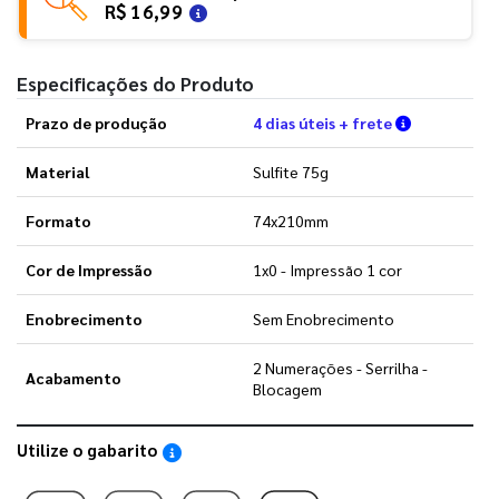
R$ 16,99
Especificações do Produto
Verifique a
Prazo de produção
4 dias úteis + frete
Material
Sulfite 75g
Formato
74x210mm
Cor de Impressão
1x0 - Impressão 1 cor
Enobrecimento
Sem Enobrecimento
2 Numerações - Serrilha -
Acabamento
Blocagem
Utilize o gabarito
Saiba como utilizar os nossos gabaritos