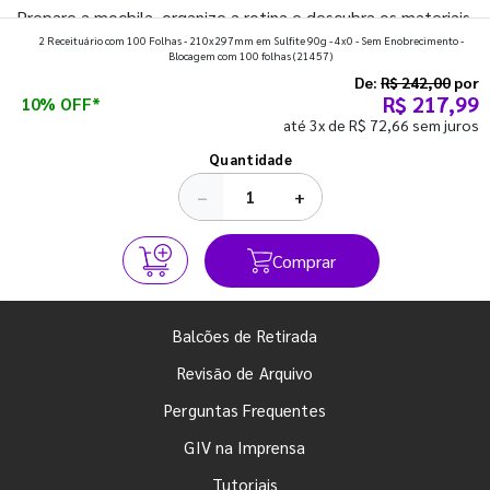
Prepare a mochila, organize a rotina e descubra os materiais
2 Receituário com 100 Folhas - 210x297mm em Sulfite 90g - 4x0 - Sem Enobrecimento -
que fazem toda diferença para começar o segundo
Blocagem com 100 folhas
(21457)
semestre com o pé direito. Confira!
De:
R$ 242,00
por
R$ 217,99
10% OFF*
até 3x de R$ 72,66 sem juros
Ver todos os posts
Quantidade
−
+
Comprar
Balcões de Retirada
Revisão de Arquivo
Perguntas Frequentes
GIV na Imprensa
Tutoriais