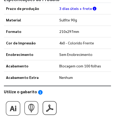
Verifique a
Prazo de produção
3 dias úteis + frete
Material
Sulfite 90g
Formato
210x297mm
Cor de Impressão
4x0 - Colorido Frente
Enobrecimento
Sem Enobrecimento
Acabamento
Blocagem com 100 folhas
Acabamento Extra
Nenhum
Utilize o gabarito
Saiba como utilizar os nossos gabaritos