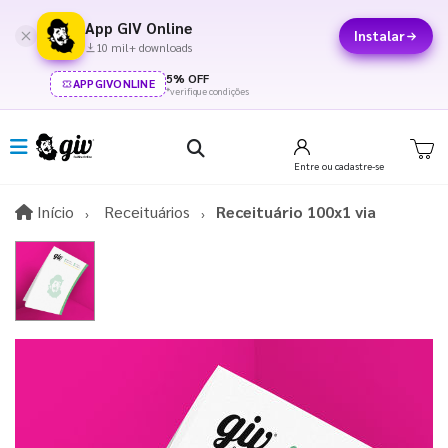
App GIV Online
Instalar
10 mil+ downloads
5% OFF
APPGIVONLINE
*verifique condições
Entre
ou cadastre-se
Início
Início
Receituários
Receituário 100x1 via