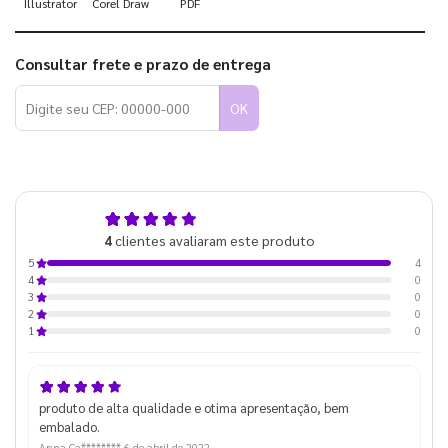
Illustrator
Corel Draw
PDF
Consultar frete e prazo de entrega
OK
5,0
4
clientes avaliaram este produto
de 5
4
5
0
4
0
3
0
2
0
1
produto de alta qualidade e otima apresentação, bem
embalado.
Anna Ca********
6 de abril de 2022