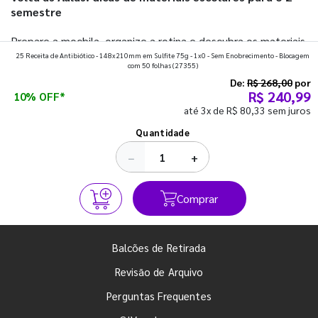
semestre
Prepare a mochila, organize a rotina e descubra os materiais
25 Receita de Antibiótico - 148x210mm em Sulfite 75g - 1x0 - Sem Enobrecimento - Blocagem
que fazem toda diferença para começar o segundo
com 50 folhas
(27355)
semestre com o pé direito. Confira!
De:
R$ 268,00
por
R$ 240,99
10% OFF*
até 3x de R$ 80,33 sem juros
Ver todos os posts
Quantidade
−
+
Comprar
Balcões de Retirada
Revisão de Arquivo
Perguntas Frequentes