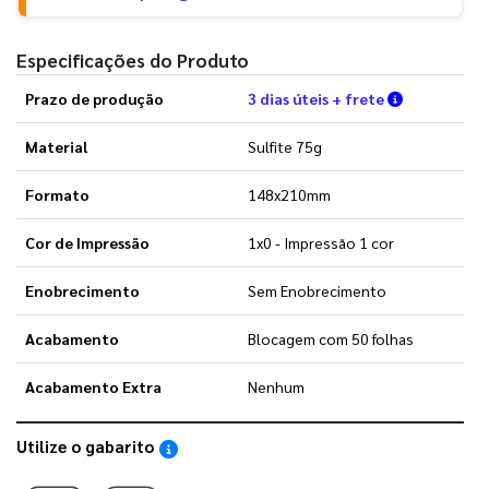
Especificações do Produto
Verifique a
Prazo de produção
3 dias úteis + frete
Material
Sulfite 75g
Formato
148x210mm
Cor de Impressão
1x0 - Impressão 1 cor
Enobrecimento
Sem Enobrecimento
Acabamento
Blocagem com 50 folhas
Acabamento Extra
Nenhum
Utilize o gabarito
Saiba como utilizar os nossos gabaritos