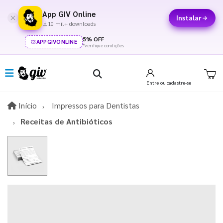
App GIV Online
Instalar
10 mil+ downloads
5% OFF
APPGIVONLINE
*verifique condições
Entre
ou cadastre-se
Início
Início
Impressos para Dentistas
Receitas de Antibióticos