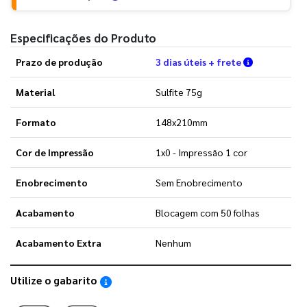
Especificações do Produto
Verifique a
Prazo de produção
3 dias úteis + frete
Material
Sulfite 75g
Formato
148x210mm
Cor de Impressão
1x0 - Impressão 1 cor
Enobrecimento
Sem Enobrecimento
Acabamento
Blocagem com 50 folhas
Acabamento Extra
Nenhum
Utilize o gabarito
Saiba como utilizar os nossos gabaritos