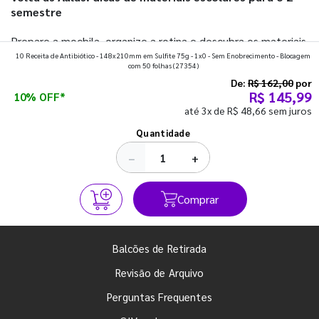
semestre
Prepare a mochila, organize a rotina e descubra os materiais
10 Receita de Antibiótico - 148x210mm em Sulfite 75g - 1x0 - Sem Enobrecimento - Blocagem
que fazem toda diferença para começar o segundo
com 50 folhas
(27354)
semestre com o pé direito. Confira!
De:
R$ 162,00
por
R$ 145,99
10% OFF*
até 3x de R$ 48,66 sem juros
Ver todos os posts
Quantidade
−
+
Comprar
Balcões de Retirada
Revisão de Arquivo
Perguntas Frequentes