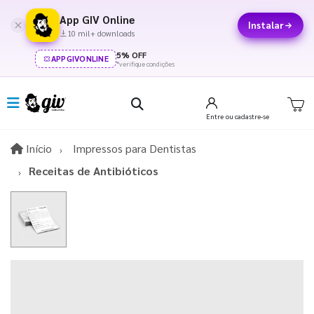
App GIV Online
Instalar
10 mil+ downloads
5% OFF
APPGIVONLINE
*verifique condições
Entre
ou cadastre-se
Início
Início
Impressos para Dentistas
Receitas de Antibióticos