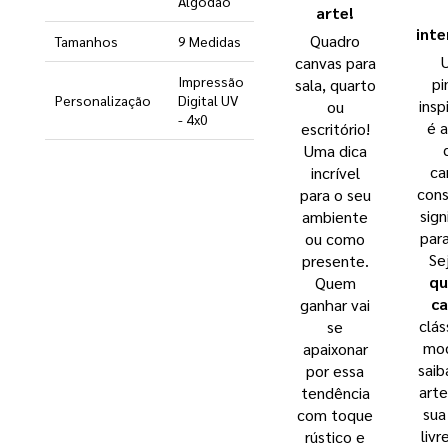
Algodão
arte!
inte
Quadro
Tamanhos
9 Medidas
canvas para
Impressão
pi
sala, quarto
Personalização
Digital UV
insp
ou
- 4x0
é 
escritório!
Uma dica
ca
incrível
con
para o seu
sign
ambiente
par
ou como
Se
presente.
qu
Quem
ca
ganhar vai
clás
se
mod
apaixonar
saib
por essa
art
tendência
sua
com toque
livr
rústico e