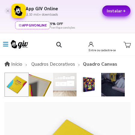
App GIV Online
Instalar
10 mil+ downloads
5% OFF
APPGIVONLINE
*verifique condições
Entre
ou cadastre-se
Início
Início
Quadros Decorativos
Quadro Canvas