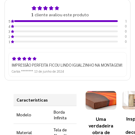
5,0
1
cliente avaliou este produto
de 5
1
5
0
4
0
3
0
2
0
1
IMPRESSÃO PERFEITA FICOU LINDO IGUALZINHO NA MONTAGEM!
Carlos ********
13 de junho de 2024
Características
Borda
Modelo
Infinita
Ins
Uma
verdadeira
Tela de
dec
obra de
Material