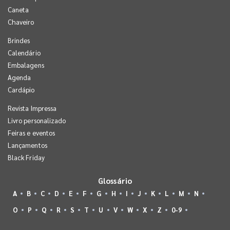
Caneta
Chaveiro
Brindes
Calendário
Embalagens
Agenda
Cardápio
Revista Impressa
Livro personalizado
Feiras e eventos
Lançamentos
Black Friday
Glossário
A
B
C
D
E
F
G
H
I
J
K
L
M
N
O
P
Q
R
S
T
U
V
W
X
Z
0-9