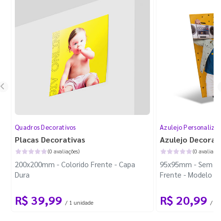
Quadros Decorativos
Azulejo Personaliza
Placas Decorativas
Azulejo Decorat
(0 avaliações)
(0 avaliaçõe
200x200mm - Colorido Frente - Capa
95x95mm - Sem Mol
Dura
Frente - Modelo P
R$ 39,99
R$ 20,99
/ 1 unidade
/ 1 