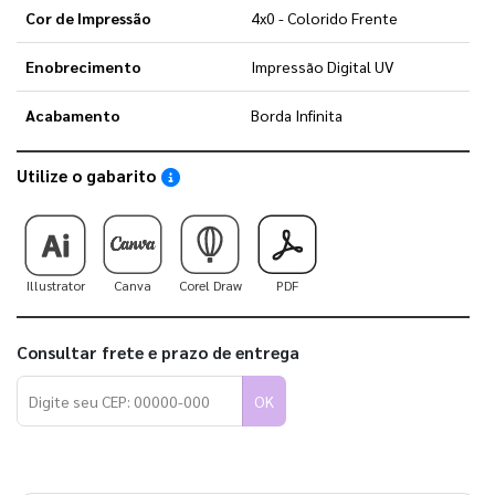
Cor de Impressão
4x0 - Colorido Frente
Enobrecimento
Impressão Digital UV
Acabamento
Borda Infinita
Utilize o gabarito
Saiba como utilizar os nossos gabaritos
Illustrator
Canva
Corel Draw
PDF
Consultar frete e prazo de entrega
OK