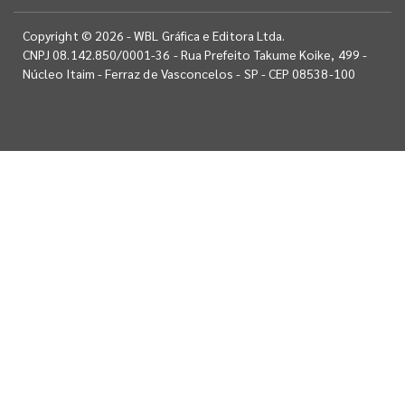
Copyright © 2026 - WBL Gráfica e Editora Ltda.
CNPJ 08.142.850/0001-36 - Rua Prefeito Takume Koike, 499 -
Núcleo Itaim - Ferraz de Vasconcelos - SP - CEP 08538-100