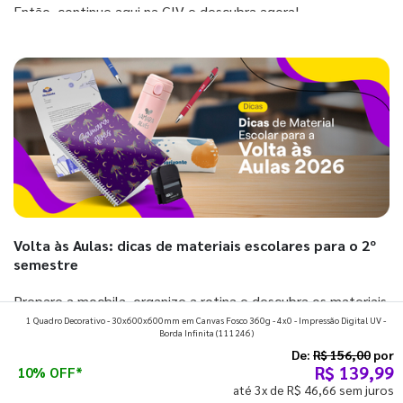
Então, continue aqui na GIV e descubra agora!
Volta às Aulas: dicas de materiais escolares para o 2º
semestre
Prepare a mochila, organize a rotina e descubra os materiais
1 Quadro Decorativo - 30x600x600mm em Canvas Fosco 360g - 4x0 - Impressão Digital UV -
que fazem toda diferença para começar o segundo
Borda Infinita
(111246)
semestre com o pé direito. Confira!
De:
R$ 156,00
por
R$ 139,99
10% OFF*
até 3x de R$ 46,66 sem juros