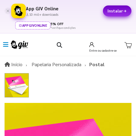
App GIV Online
Instalar
10 mil+ downloads
5% OFF
APPGIVONLINE
*verifique condições
Entre
ou cadastre-se
Início
Início
Papelaria Personalizada
Postal