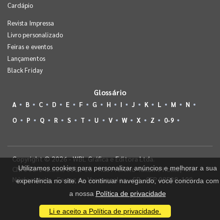
Cardápio
Revista Impressa
Livro personalizado
Feiras e eventos
Lançamentos
Black Friday
Glossário
A
B
C
D
E
F
G
H
I
J
K
L
M
N
O
P
Q
R
S
T
U
V
W
X
Z
0-9
Copyright © 2026 - WBL Gráfica e Editora Ltda.
Utilizamos cookies para personalizar anúncios e melhorar a sua
CNPJ 08.142.850/0001-36 - Rua Prefeito Takume Koike, 499 -
Núcleo Itaim - Ferraz de Vasconcelos - SP - CEP 08538-100
experiência no site. Ao continuar navegando, você concorda com
a nossa
Política de privacidade
Li e aceito a Política de privacidade.