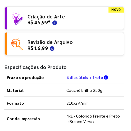
NOVO
Criação de Arte
R$ 45,99
*
Revisão de Arquivo
R$ 16,99
Especificações do Produto
Verifique a
Prazo de produção
4 dias úteis + frete
Material
Couché Brilho 250g
Formato
210x297mm
4x1 - Colorido Frente e Preto
Cor de Impressão
e Branco Verso