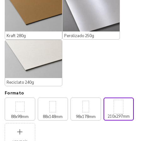
Kraft 280g
Perolizado 250g
Reciclato 240g
Formato
210x297mm
88x98mm
88x148mm
98x178mm