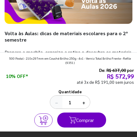
Volta às Aulas: dicas de materiais escolares para o 2º
semestre
Prepare a mochila, organize a rotina e descubra os materiais
500 Postal - 210x297mm em Couché Brilho 250g - 4x1 - Verniz Total Brilho Frente - Refile
que fazem toda diferença para começar o segundo
(9351)
semestre com o pé direito. Confira!
De:
R$ 637,00
por
R$ 572,99
10% OFF*
até 3x de R$ 191,00 sem juros
Ver todos os posts
Quantidade
−
+
Comprar