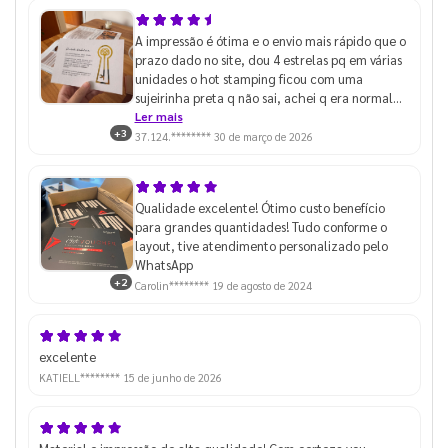
A impressão é ótima e o envio mais rápido que o
prazo dado no site, dou 4 estrelas pq em várias
unidades o hot stamping ficou com uma
sujeirinha preta q não sai, achei q era normal
até pegar algumas unidades que estava
Ler mais
+3
perfeito
37.124.********
30 de março de 2026
Qualidade excelente! Ótimo custo benefício
para grandes quantidades! Tudo conforme o
layout, tive atendimento personalizado pelo
WhatsApp
+2
Carolin********
19 de agosto de 2024
excelente
KATIELL********
15 de junho de 2026