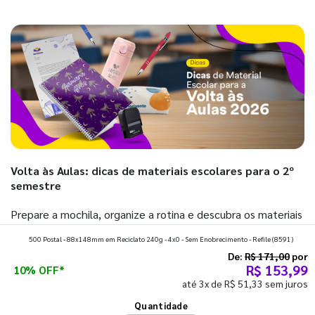
Volta às Aulas: dicas de materiais escolares para o 2º
semestre
Prepare a mochila, organize a rotina e descubra os materiais
que fazem toda diferença para começar o segundo
500 Postal - 88x148mm em Reciclato 240g - 4x0 - Sem Enobrecimento - Refile
(8591)
semestre com o pé direito. Confira!
De:
R$ 171,00
por
R$ 153,99
10% OFF*
até 3x de R$ 51,33 sem juros
Ver todos os posts
Quantidade