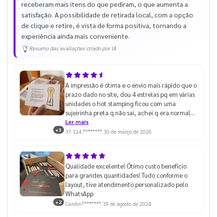
receberam mais itens do que pediram, o que aumenta a
satisfação. A possibilidade de retirada local, com a opção
de clique e retire, é vista de forma positiva, tornando a
experiência ainda mais conveniente.
Resumo das avaliações criado por IA
A impressão é ótima e o envio mais rápido que o
prazo dado no site, dou 4 estrelas pq em várias
unidades o hot stamping ficou com uma
sujeirinha preta q não sai, achei q era normal
até pegar algumas unidades que estava
Ler mais
+3
perfeito
37.124.********
30 de março de 2026
Qualidade excelente! Ótimo custo benefício
para grandes quantidades! Tudo conforme o
layout, tive atendimento personalizado pelo
WhatsApp
+2
Carolin********
19 de agosto de 2024