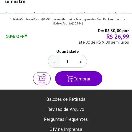
semestre
Prepare a mochila, organize a rotina e descubra os materiais
1 Porta Cartão de Bolso - 98x54mm em Alumínio - Sem impressão - Sem Enobrecimento -
que fazem toda diferença para começar o segundo
Modelo Padrão
(12744)
semestre com o pé direito. Confira!
De:
R$ 30,00
por
R$ 26,99
10% OFF*
até 3x de R$ 9,00 sem juros
Ver todos os posts
Quantidade
−
+
Comprar
Balcões de Retirada
Revisão de Arquivo
Perguntas Frequentes
GIV na Imprensa