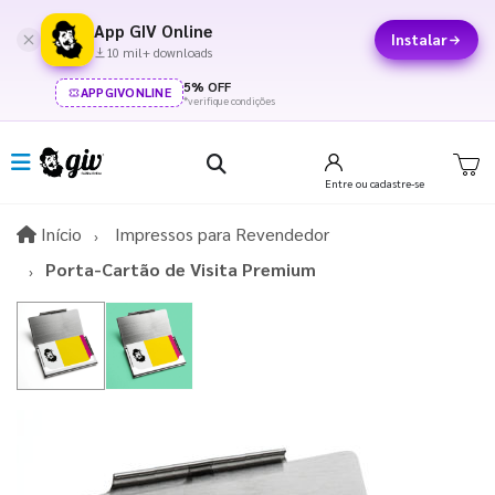
App GIV Online
Instalar
10 mil+ downloads
5% OFF
APPGIVONLINE
*verifique condições
Entre
ou cadastre-se
Início
Início
Impressos para Revendedor
Porta-Cartão de Visita Premium