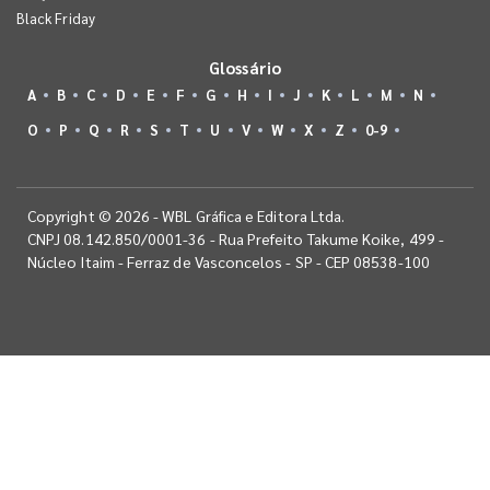
Black Friday
Glossário
A
B
C
D
E
F
G
H
I
J
K
L
M
N
O
P
Q
R
S
T
U
V
W
X
Z
0-9
Copyright © 2026 - WBL Gráfica e Editora Ltda.
CNPJ 08.142.850/0001-36 - Rua Prefeito Takume Koike, 499 -
Núcleo Itaim - Ferraz de Vasconcelos - SP - CEP 08538-100