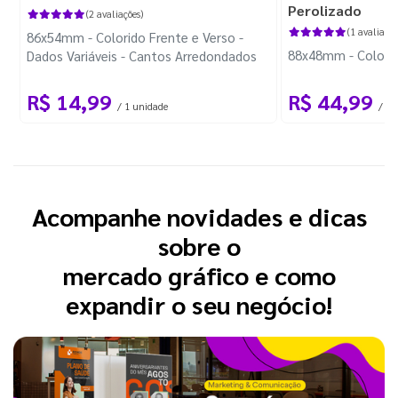
Perolizado
(2 avaliações)
(1 avaliação
86x54mm - Colorido Frente e Verso -
88x48mm - Colorido
Dados Variáveis - Cantos Arredondados
R$ 14,99
R$ 44,99
/ 1 unidade
/ 10
Acompanhe novidades e dicas
sobre o
mercado gráfico e como
expandir o seu negócio!