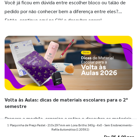
Você já ficou em dúvida entre escolher bloco ou talão de
pedido por não conhecer bem a diferença entre eles?
Então, continue aqui na GIV e descubra agora!
Volta às Aulas: dicas de materiais escolares para o 2º
semestre
Prepare a mochila, organize a rotina e descubra os materiais
1 Plaquinha de Preço Pastel - 210x297mm em Lona Brilho 340g - 4x0 - Sem Enobrecimento -
que fazem toda diferença para começar o segundo
Refile Automático
(120592)
semestre com o pé direito. Confira!
De:
R$ 4,00
por