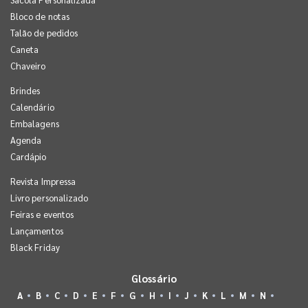
Bloco de notas
Talão de pedidos
Caneta
Chaveiro
Brindes
Calendário
Embalagens
Agenda
Cardápio
Revista Impressa
Livro personalizado
Feiras e eventos
Lançamentos
Black Friday
Glossário
A
B
C
D
E
F
G
H
I
J
K
L
M
N