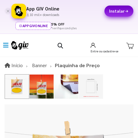
App GIV Online
Instalar
10 mil+ downloads
5% OFF
APPGIVONLINE
*verifique condições
Entre
ou cadastre-se
Início
Início
Banner
Plaquinha de Preço