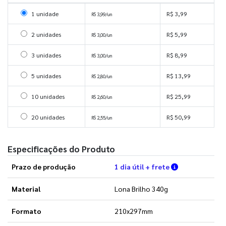
Selecionar 1 unidade
1 unidade
R$ 3,99
R$ 3,99/un
Selecionar 2 unidades
2 unidades
R$ 5,99
R$ 3,00/un
Selecionar 3 unidades
3 unidades
R$ 8,99
R$ 3,00/un
Selecionar 5 unidades
5 unidades
R$ 13,99
R$ 2,80/un
Selecionar 10 unidades
10 unidades
R$ 25,99
R$ 2,60/un
Selecionar 20 unidades
20 unidades
R$ 50,99
R$ 2,55/un
Especificações do Produto
Verifique as 
Prazo de produção
1 dia útil + frete
Material
Lona Brilho 340g
Formato
210x297mm