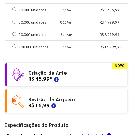
Selecionar 20000 unidades
20.000 unidades
R$ 3.435,99
R$ 0,18/un
Selecionar 30000 unidades
30.000 unidades
R$ 4.999,99
R$ 0,17/un
Selecionar 50000 unidades
50.000 unidades
R$ 8.299,99
R$ 0,17/un
Selecionar 100000 unidades
100.000 unidades
R$ 16.499,99
R$ 0,17/un
NOVO
Criação de Arte
R$ 45,99
*
Revisão de Arquivo
R$ 16,99
Especificações do Produto
Verifique a