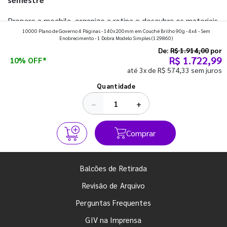
Prepare a mochila, organize a rotina e descubra os materiais
10000 Plano de Governo 4 Páginas - 140x200mm em Couché Brilho 90g - 4x4 - Sem
que fazem toda diferença para começar o segundo
Enobrecimento - 1 Dobra Modelo Simples
(129860)
semestre com o pé direito. Confira!
De:
R$ 1.914,00
por
R$ 1.722,99
10% OFF*
até 3x de R$ 574,33 sem juros
Ver todos os posts
Quantidade
−
+
Comprar
Balcões de Retirada
Revisão de Arquivo
Perguntas Frequentes
GIV na Imprensa