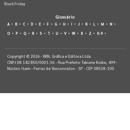
Black Friday
Glossário
A
B
C
D
E
F
G
H
I
J
K
L
M
N
O
P
Q
R
S
T
U
V
W
X
Z
0-9
Copyright © 2026 - WBL Gráfica e Editora Ltda.
CNPJ 08.142.850/0001-36 - Rua Prefeito Takume Koike, 499 -
Núcleo Itaim - Ferraz de Vasconcelos - SP - CEP 08538-100