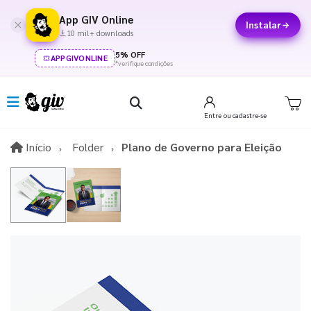
App GIV Online
Instalar
10 mil+ downloads
5% OFF
APPGIVONLINE
*verifique condições
Entre
ou cadastre-se
Início
Início
Folder
Plano de Governo para Eleição