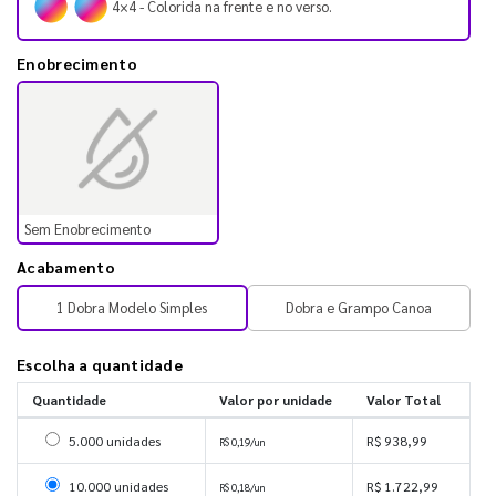
4×4 - Colorida na frente e no verso.
Enobrecimento
Sem Enobrecimento
Acabamento
1 Dobra Modelo Simples
Dobra e Grampo Canoa
Escolha a quantidade
Quantidade
Valor por unidade
Valor Total
Selecionar 5000 unidades
5.000 unidades
R$ 938,99
R$ 0,19/un
Selecionar 10000 unidades
10.000 unidades
R$ 1.722,99
R$ 0,18/un