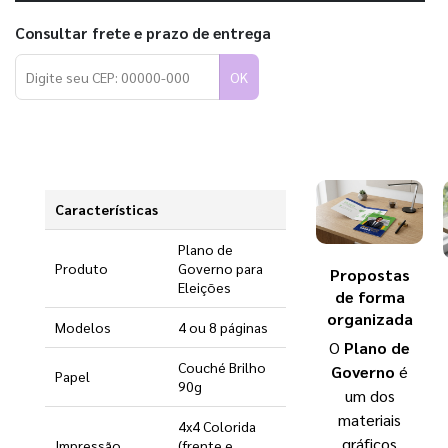
Consultar frete e prazo de entrega
OK
Características
Plano de
Produto
Governo para
Propostas
Eleições
de forma
organizada
Modelos
4 ou 8 páginas
O
Plano de
Couché Brilho
Governo
é
Papel
90g
um dos
materiais
4x4 Colorida
gráficos
Impressão
(frente e