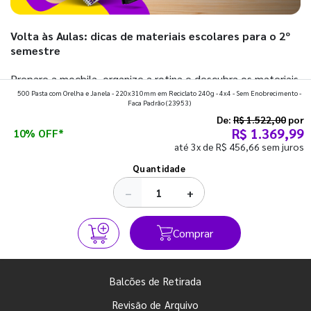
Volta às Aulas: dicas de materiais escolares para o 2º
semestre
Prepare a mochila, organize a rotina e descubra os materiais
500 Pasta com Orelha e Janela - 220x310mm em Reciclato 240g - 4x4 - Sem Enobrecimento -
que fazem toda diferença para começar o segundo
Faca Padrão
(23953)
semestre com o pé direito. Confira!
De:
R$ 1.522,00
por
R$ 1.369,99
10% OFF*
até 3x de R$ 456,66 sem juros
Ver todos os posts
Quantidade
−
+
Comprar
Balcões de Retirada
Revisão de Arquivo