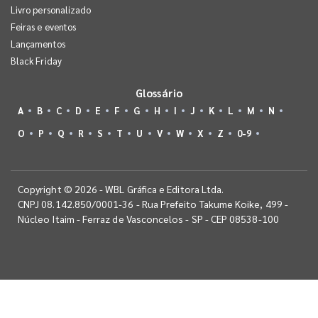
Livro personalizado
Feiras e eventos
Lançamentos
Black Friday
Glossário
A
B
C
D
E
F
G
H
I
J
K
L
M
N
O
P
Q
R
S
T
U
V
W
X
Z
0-9
Copyright © 2026 - WBL Gráfica e Editora Ltda.
CNPJ 08.142.850/0001-36 - Rua Prefeito Takume Koike, 499 -
Núcleo Itaim - Ferraz de Vasconcelos - SP - CEP 08538-100