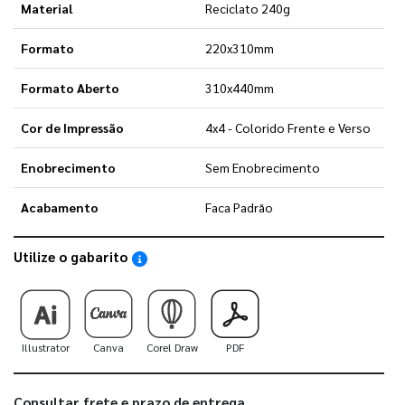
Material
Reciclato 240g
Formato
220x310mm
Formato Aberto
310x440mm
Cor de Impressão
4x4 - Colorido Frente e Verso
Enobrecimento
Sem Enobrecimento
Acabamento
Faca Padrão
Utilize o gabarito
Saiba como utilizar os nossos gabaritos
Illustrator
Canva
Corel Draw
PDF
Consultar frete e prazo de entrega