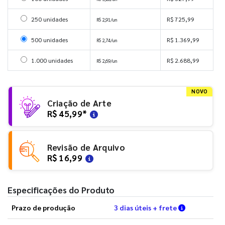
Selecionar 250 unidades
250 unidades
R$ 725,99
R$ 2,91/un
Selecionar 500 unidades
500 unidades
R$ 1.369,99
R$ 2,74/un
Selecionar 1000 unidades
1.000 unidades
R$ 2.688,99
R$ 2,69/un
NOVO
Criação de Arte
R$ 45,99
*
Revisão de Arquivo
R$ 16,99
Especificações do Produto
Verifique a
Prazo de produção
3 dias úteis + frete