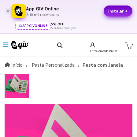
App GIV Online
Instalar
10 mil+ downloads
5% OFF
APPGIVONLINE
*verifique condições
Entre
ou cadastre-se
Início
Início
Pasta Personalizada
Pasta com Janela