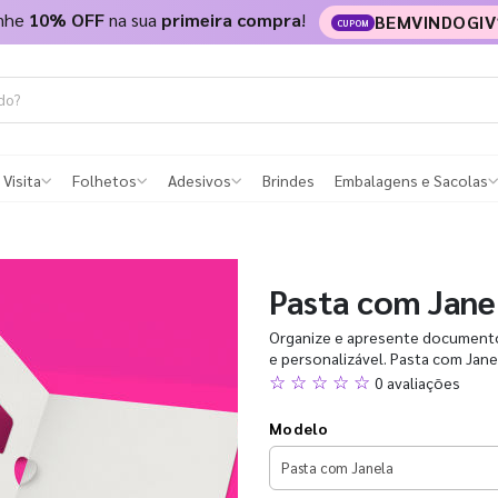
nhe
10% OFF
na sua
primeira compra
!
BEMVINDOGIV
CUPOM
 Visita
Folhetos
Adesivos
Brindes
Embalagens e Sacolas
Pasta com Jane
Organize e apresente documentos
e personalizável. Pasta com Janel
☆ ☆ ☆ ☆ ☆
0 avaliações
Modelo