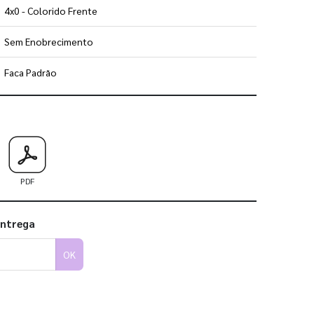
4x0 - Colorido Frente
Sem Enobrecimento
Faca Padrão
 utilizar os nossos gabaritos
PDF
entrega
OK