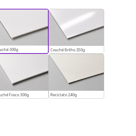
uché 300g
Couché Brilho 250g
uché Fosco 300g
Reciclato 240g