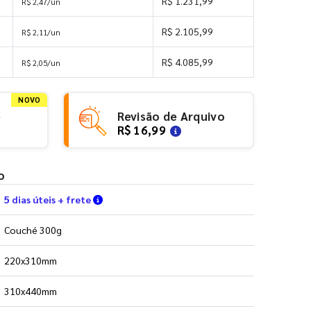
R$ 1.231,99
R$ 2,47/un
R$ 2.105,99
R$ 2,11/un
R$ 4.085,99
R$ 2,05/un
NOVO
e
Revisão de Arquivo
R$ 16,99
o
Verifique as condições de entrega
5 dias úteis + frete
Couché 300g
220x310mm
310x440mm