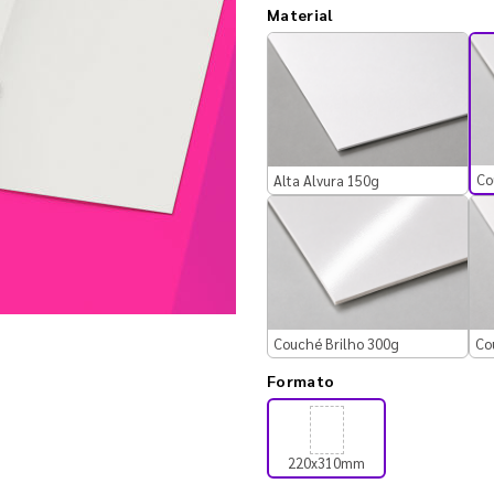
Material
Co
Alta Alvura 150g
Couché Brilho 300g
Co
Formato
220x310mm