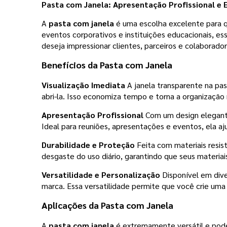
Pasta com Janela
: Apresentação Profissional e
A
pasta com janela
é uma escolha excelente para qu
eventos corporativos e instituições educacionais, e
deseja impressionar clientes, parceiros e colaborad
Benefícios da
Pasta com Janela
Visualização Imediata
A janela transparente na pas
abri-la. Isso economiza tempo e torna a organização 
Apresentação Profissional
Com um design elegante
Ideal para reuniões, apresentações e eventos, ela a
Durabilidade e Proteção
Feita com materiais resis
desgaste do uso diário, garantindo que seus materi
Versatilidade e Personalização
Disponível em div
marca. Essa versatilidade permite que você crie uma 
Aplicações da
Pasta com Janela
A
pasta com janela
é extremamente versátil e pode 