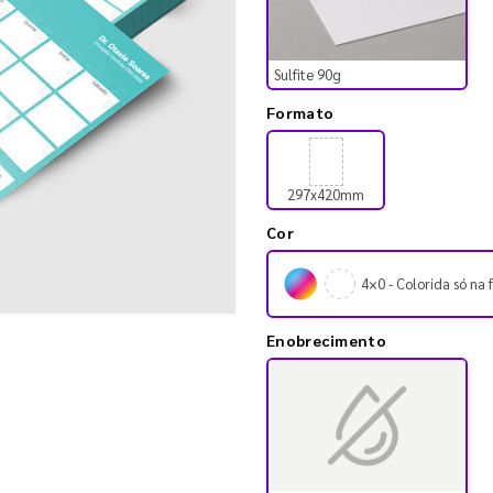
Sulfite 90g
Formato
297x420mm
Cor
4×0 - Colorida só na 
Enobrecimento