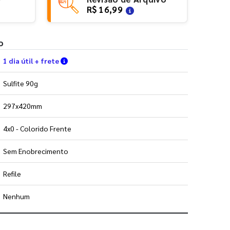
R$ 16,99
o
Verifique as condições de entrega
1 dia útil + frete
Sulfite 90g
297x420mm
4x0 - Colorido Frente
Sem Enobrecimento
Refile
Nenhum
 utilizar os nossos gabaritos