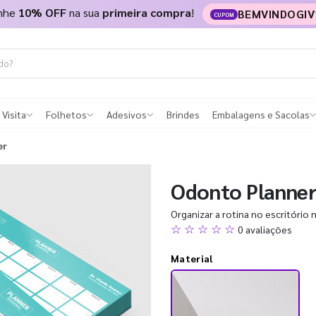
nhe
10% OFF
na sua
primeira compra
!
BEMVINDOGIV
CUPOM
 Visita
Folhetos
Adesivos
Brindes
Embalagens e Sacolas
er
Odonto Planne
Organizar a rotina no escritório nu
☆ ☆ ☆ ☆ ☆
0 avaliações
Material