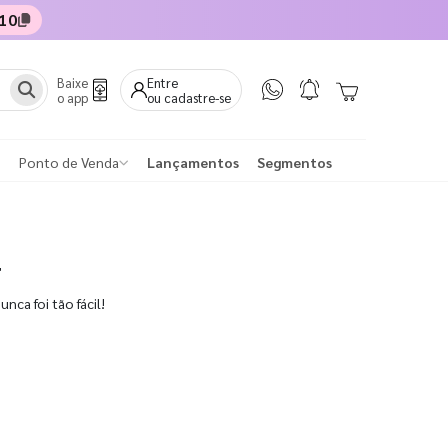
10
Baixe
Entre
o app
ou cadastre-se
Ponto de Venda
Lançamentos
Segmentos
r
nca foi tão fácil!