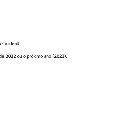
er
 é ideal!
de 
2022 
ou o próximo ano (
2023
).