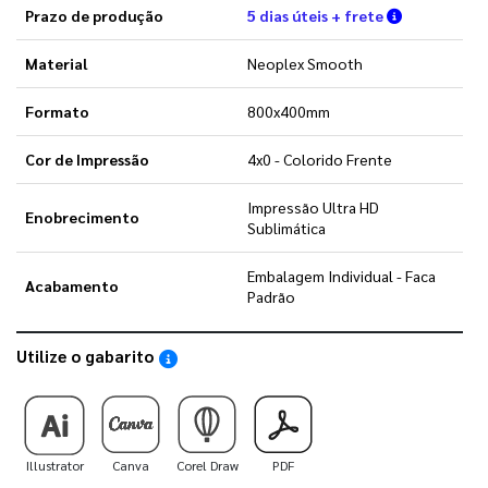
Verifique a
Prazo de produção
5 dias úteis + frete
Material
Neoplex Smooth
Formato
800x400mm
Cor de Impressão
4x0 - Colorido Frente
Impressão Ultra HD
Enobrecimento
Sublimática
Embalagem Individual - Faca
Acabamento
Padrão
Utilize o gabarito
Saiba como utilizar os nossos gabaritos
Illustrator
Canva
Corel Draw
PDF