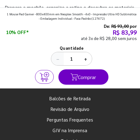
Prepare a mochila, organize a rotina e descubra os materiais
1 Mouse Pad Gamer - 800x400mm em Neoplex Smooth - 4x0 - Impressão Ultra HD Sublimática
que fazem toda diferença para começar o segundo
- Embalagem Individual - Faca Padrão
(127672)
semestre com o pé direito. Confira!
De:
R$ 93,00
por
R$ 83,99
10% OFF*
até 3x de R$ 28,00 sem juros
Ver todos os posts
Quantidade
−
+
Comprar
Balcões de Retirada
Revisão de Arquivo
Perguntas Frequentes
GIV na Imprensa