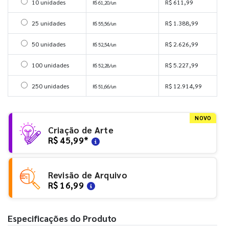
Selecionar 10 unidades
10 unidades
R$ 611,99
R$ 61,20/un
Selecionar 25 unidades
25 unidades
R$ 1.388,99
R$ 55,56/un
Selecionar 50 unidades
50 unidades
R$ 2.626,99
R$ 52,54/un
Selecionar 100 unidades
100 unidades
R$ 5.227,99
R$ 52,28/un
Selecionar 250 unidades
250 unidades
R$ 12.914,99
R$ 51,66/un
NOVO
Criação de Arte
R$ 45,99
*
Revisão de Arquivo
R$ 16,99
Especificações do Produto