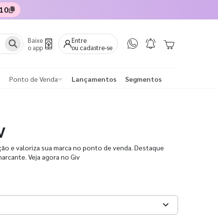
10
Baixe
Entre
o app
ou cadastre-se
Ponto de Venda
Lançamentos
Segmentos
V
ão e valoriza sua marca no ponto de venda. Destaque
rcante. Veja agora no Giv