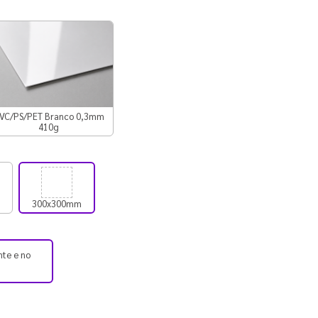
VC/PS/PET Branco 0,3mm
410g
300x300mm
nte e no