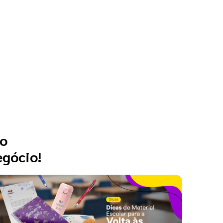
 o
egócio!