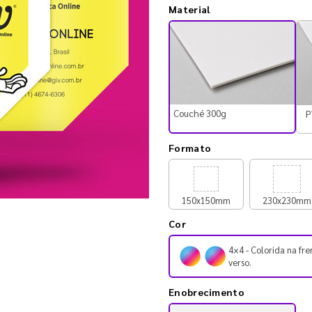
Material
Couché 300g
P
Formato
150x150mm
230x230mm
Cor
4×4 - Colorida na fre
verso.
Enobrecimento