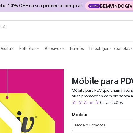
nhe
10% OFF
na sua
primeira compra
!
BEMVINDOGIV
CUPOM
 Visita
Folhetos
Adesivos
Brindes
Embalagens e Sacolas
Móbile para PD
Móbile para PDV que chama atenç
suas promoções com presença ma
☆ ☆ ☆ ☆ ☆
0 avaliações
Modelo