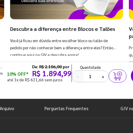
Descubra a diferença entre Blocos e Talões
V
p
Você já ficou em dúvida entre escolher bloco ou talão de
pedido por não conhecer bem a diferença entre eles? Então,
Pr
continue aqui na GIV e descubra agora!
qu
co
De:
R$ 2.106,00
por
Quantidade
 -
R$ 1.894,99
om
10% OFF*
−
+
até 3x de R$ 631,66 sem juros
Arquivo
Perguntas Frequentes
GIV n