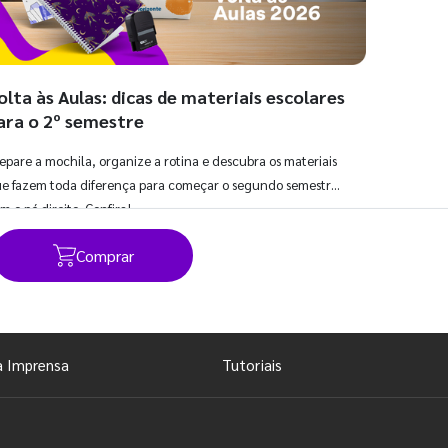
olta às Aulas: dicas de materiais escolares
ara o 2º semestre
epare a mochila, organize a rotina e descubra os materiais
e fazem toda diferença para começar o segundo semestre
m o pé direito. Confira!
Comprar
Ver todos os posts
a Imprensa
Tutoriais