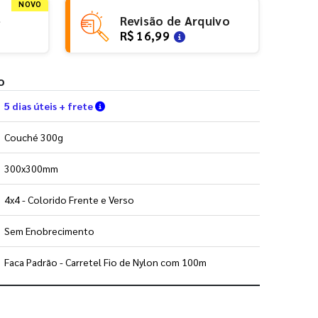
NOVO
e
Revisão de Arquivo
R$ 16,99
o
Verifique as condições de entrega
5 dias úteis + frete
Couché 300g
300x300mm
4x4 - Colorido Frente e Verso
Sem Enobrecimento
Faca Padrão - Carretel Fio de Nylon com 100m
 utilizar os nossos gabaritos