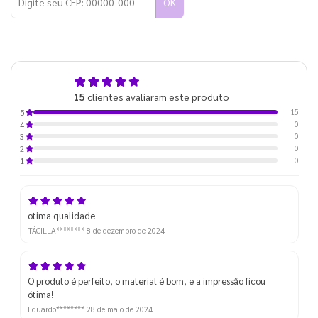
OK
5,0
15
clientes avaliaram este produto
de 5
15
5
0
4
0
3
0
2
0
1
otima qualidade
TÁCILLA********
8 de dezembro de 2024
O produto é perfeito, o material é bom, e a impressão ficou
ótima!
Eduardo********
28 de maio de 2024