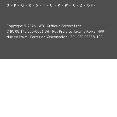
O
P
Q
R
S
T
U
V
W
X
Z
0-9
Copyright © 2026 - WBL Gráfica e Editora Ltda.
CNPJ 08.142.850/0001-36 - Rua Prefeito Takume Koike, 499 -
Núcleo Itaim - Ferraz de Vasconcelos - SP - CEP 08538-100