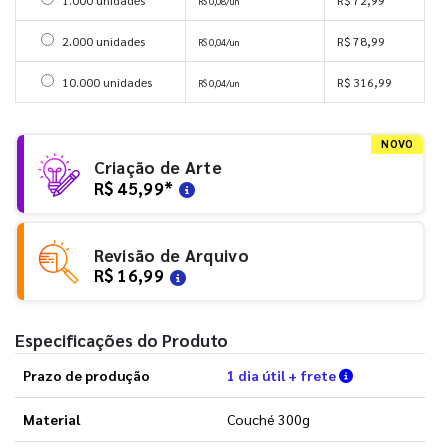
Selecionar 1000 unidades
R$ 0,08/un
Selecionar 2000 unidades
2.000 unidades
R$ 78,99
R$ 0,04/un
Selecionar 10000 unidades
10.000 unidades
R$ 316,99
R$ 0,04/un
NOVO
Criação de Arte
R$ 45,99
*
Revisão de Arquivo
R$ 16,99
Especificações do Produto
Verifique as 
Prazo de produção
1 dia útil + frete
Material
Couché 300g