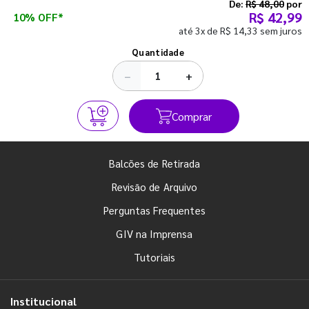
semestre com o pé direito. Confira!
De:
R$ 48,00
por
R$ 42,99
10% OFF*
até 3x de R$ 14,33 sem juros
Ver todos os posts
Quantidade
−
+
Comprar
Balcões de Retirada
Revisão de Arquivo
Perguntas Frequentes
GIV na Imprensa
Tutoriais
Institucional