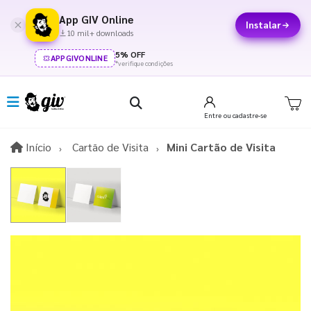
App GIV Online
Instalar
10 mil+ downloads
5% OFF
APPGIVONLINE
*verifique condições
Entre
ou cadastre-se
Início
Início
Cartão de Visita
Mini Cartão de Visita