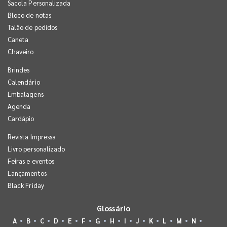
Sacola Personalizada
Bloco de notas
Talão de pedidos
Caneta
Chaveiro
Brindes
Calendário
Embalagens
Agenda
Cardápio
Revista Impressa
Livro personalizado
Feiras e eventos
Lançamentos
Black Friday
Glossário
A
B
C
D
E
F
G
H
I
J
K
L
M
N