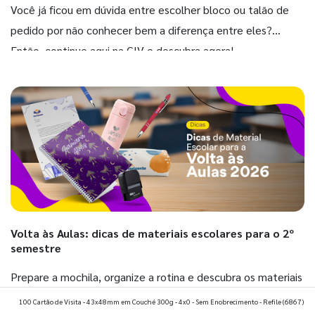
Você já ficou em dúvida entre escolher bloco ou talão de
pedido por não conhecer bem a diferença entre eles?
Então, continue aqui na GIV e descubra agora!
Volta às Aulas: dicas de materiais escolares para o 2º
semestre
Prepare a mochila, organize a rotina e descubra os materiais
que fazem toda diferença para começar o segundo
100 Cartão de Visita - 43x48mm em Couché 300g - 4x0 - Sem Enobrecimento - Refile
(6867)