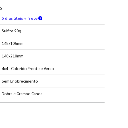
o
Verifique as condições de entrega
5 dias úteis + frete
Sulfite 90g
148x105mm
148x210mm
4x4 - Colorido Frente e Verso
Sem Enobrecimento
Dobra e Grampo Canoa
 utilizar os nossos gabaritos