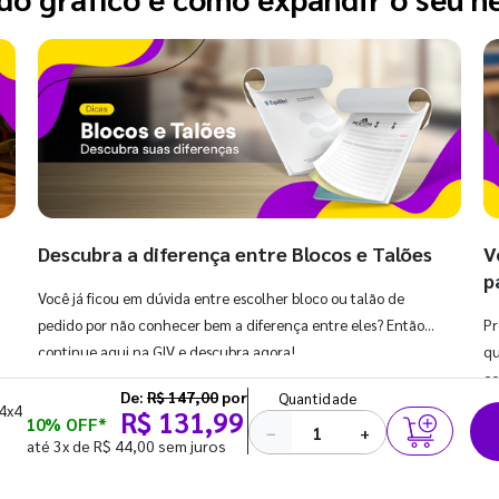
Descubra a diferença entre Blocos e Talões
V
p
Você já ficou em dúvida entre escolher bloco ou talão de
pedido por não conhecer bem a diferença entre eles? Então,
Pr
continue aqui na GIV e descubra agora!
qu
co
De:
R$ 147,00
por
Quantidade
 4x4
R$ 131,99
10% OFF*
−
+
até 3x de R$ 44,00 sem juros