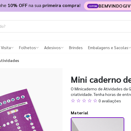
nhe
10% OFF
na sua
primeira compra
!
BEMVINDOGIV
CUPOM
 Visita
Folhetos
Adesivos
Brindes
Embalagens e Sacolas
Atividades
Mini caderno d
O Minicaderno de Atividades da GI
criatividade. Tenha horas de ent
☆ ☆ ☆ ☆ ☆
0 avaliações
Material