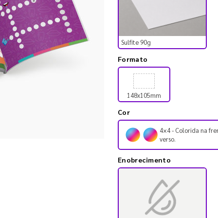
Sulfite 90g
Formato
148x105mm
Cor
4×4 - Colorida na fre
verso.
Enobrecimento