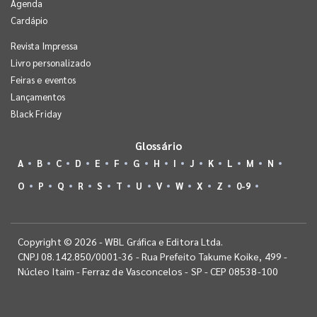
Agenda
Cardápio
Revista Impressa
Livro personalizado
Feiras e eventos
Lançamentos
Black Friday
Glossário
A
B
C
D
E
F
G
H
I
J
K
L
M
N
O
P
Q
R
S
T
U
V
W
X
Z
0-9
Copyright © 2026 - WBL Gráfica e Editora Ltda.
CNPJ 08.142.850/0001-36 - Rua Prefeito Takume Koike, 499 -
Núcleo Itaim - Ferraz de Vasconcelos - SP - CEP 08538-100