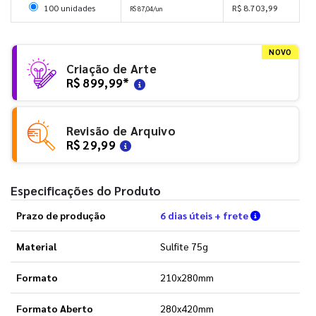
Selecionar 100 unidades
100 unidades
R$ 8.703,99
R$ 87,04/un
NOVO
Criação de Arte
R$ 899,99
*
Revisão de Arquivo
R$ 29,99
Especificações do Produto
Verifique a
Prazo de produção
6 dias úteis + frete
Material
Sulfite 75g
Formato
210x280mm
Formato Aberto
280x420mm