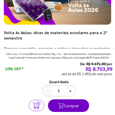
Volta às Aulas: dicas de materiais escolares para o 2º
semestre
Prepare a mochila, organize a rotina e descubra os materiais
100 Livro - 17x210x280mm em Sulfite 75g - 1x1 - Sem Enobrecimento - Lombada Quadrada -
que fazem toda diferença para começar o segundo
Capa Colorida Frente sem Orelha em Supremo 250g com Laminação BOPP Fosca
(26624)
semestre com o pé direito. Confira!
De:
R$ 9.671,00
por
R$ 8.703,99
10% OFF*
até 6x de R$ 1.450,66 sem juros
Ver todos os posts
Quantidade
−
+
Comprar