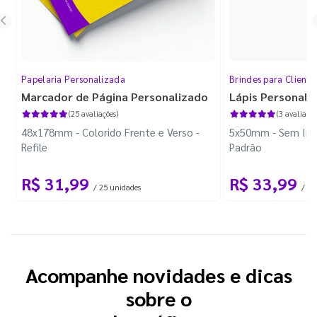
Papelaria Personalizada
Brindes para Cliente
Marcador de Página Personalizado
Lápis Personali
(25 avaliações)
(3 avaliaçõe
48x178mm - Colorido Frente e Verso -
5x50mm - Sem Imp
Refile
Padrão
R$ 31,99
R$ 33,99
/ 25 unidades
/ 10
Acompanhe novidades e dicas
sobre o