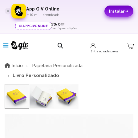
App GIV Online
Instalar
10 mil+ downloads
5% OFF
APPGIVONLINE
*verifique condições
Entre
ou cadastre-se
Início
Início
Papelaria Personalizada
Livro Personalizado