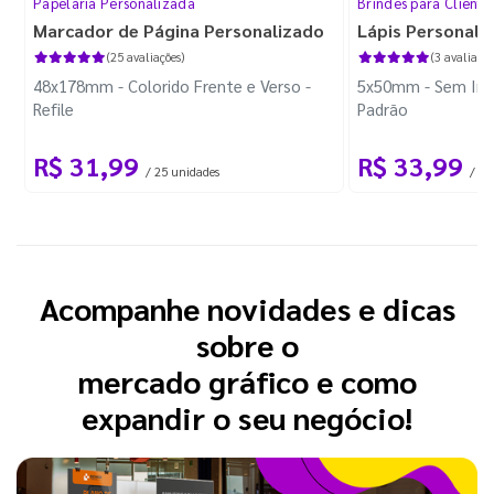
Papelaria Personalizada
Brindes para Cliente
Marcador de Página Personalizado
Lápis Personali
(25 avaliações)
(3 avaliaçõe
48x178mm - Colorido Frente e Verso -
5x50mm - Sem Imp
Refile
Padrão
R$ 31,99
R$ 33,99
/ 25 unidades
/ 10
Acompanhe novidades e dicas
sobre o
mercado gráfico e como
expandir o seu negócio!