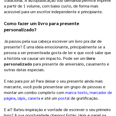
tradicional. A autopublicação sob demanda permite imprimir 
a partir de 1 volume, com baixo custo, de forma mais 
acessível para um escritor independente e principiante. 
Como fazer um livro para presente 
personalizado?
Já passou pela sua cabeça escrever um livro pra dar de 
presente? É uma ideia emocionante, principalmente se a 
pessoa a ser presenteada gosta de ler e que você sabe que 
a história vai causar um impacto. Pode ser um 
livro 
personalizado
 para presente de aniversário, casamento e 
outras datas especiais. 
E não para por aí! Para deixar o seu presente ainda mais 
marcante, você pode presentear um grupo de pessoas e 
montar um combo completo com 
marca-texto
, 
marcador de
página
, 
lápis
, 
caneta
e até um 
postal
de gratificação. 
E aí? Bateu inspiração e vontade de escrever o seu primeiro 
livro? A sua oportunidade chegou! Então, lápis e papel na 