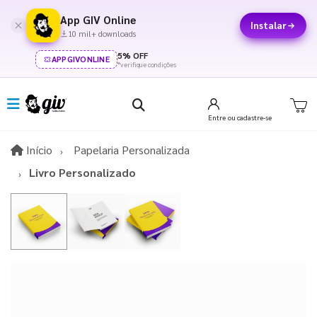
App GIV Online
Instalar
10 mil+ downloads
5% OFF
APPGIVONLINE
*verifique condições
Entre
ou cadastre-se
Início
Início
Papelaria Personalizada
Livro Personalizado