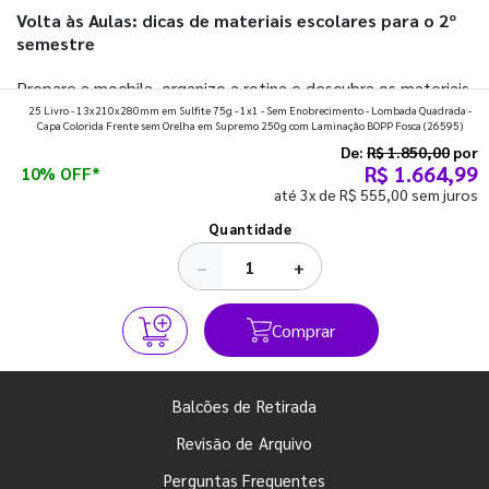
Volta às Aulas: dicas de materiais escolares para o 2º
semestre
Prepare a mochila, organize a rotina e descubra os materiais
25 Livro - 13x210x280mm em Sulfite 75g - 1x1 - Sem Enobrecimento - Lombada Quadrada -
que fazem toda diferença para começar o segundo
Capa Colorida Frente sem Orelha em Supremo 250g com Laminação BOPP Fosca
(26595)
semestre com o pé direito. Confira!
De:
R$ 1.850,00
por
R$ 1.664,99
10% OFF*
até 3x de R$ 555,00 sem juros
Ver todos os posts
Quantidade
−
+
Comprar
Balcões de Retirada
Revisão de Arquivo
Perguntas Frequentes