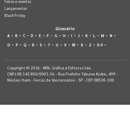
Feiras e eventos
Lançamentos
Black Friday
Glossário
A
B
C
D
E
F
G
H
I
J
K
L
M
N
O
P
Q
R
S
T
U
V
W
X
Z
0-9
Copyright © 2026 - WBL Gráfica e Editora Ltda.
CNPJ 08.142.850/0001-36 - Rua Prefeito Takume Koike, 499 -
Núcleo Itaim - Ferraz de Vasconcelos - SP - CEP 08538-100