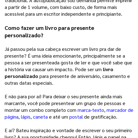
tradicional. A autopublicação sob demanda permite imprimir 
a partir de 1 volume, com baixo custo, de forma mais 
acessível para um escritor independente e principiante. 
Como fazer um livro para presente 
personalizado?
Já passou pela sua cabeça escrever um livro pra dar de 
presente? É uma ideia emocionante, principalmente se a 
pessoa a ser presenteada gosta de ler e que você sabe que 
a história vai causar um impacto. Pode ser um 
livro 
personalizado
 para presente de aniversário, casamento e 
outras datas especiais. 
E não para por aí! Para deixar o seu presente ainda mais 
marcante, você pode presentear um grupo de pessoas e 
montar um combo completo com 
marca-texto
, 
marcador de
página
, 
lápis
, 
caneta
e até um 
postal
de gratificação. 
E aí? Bateu inspiração e vontade de escrever o seu primeiro 
livro? A sua oportunidade chegou! Então, lápis e papel na 