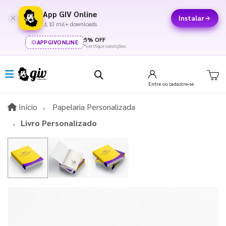
App GIV Online
Instalar
10 mil+ downloads
5% OFF
APPGIVONLINE
*verifique condições
Entre
ou cadastre-se
Início
Início
Papelaria Personalizada
Livro Personalizado