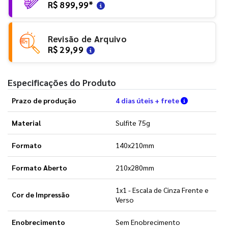
R$ 899,99
*
Revisão de Arquivo
R$ 29,99
Especificações do Produto
Verifique a
Prazo de produção
4 dias úteis + frete
Material
Sulfite 75g
Formato
140x210mm
Formato Aberto
210x280mm
1x1 - Escala de Cinza Frente e
Cor de Impressão
Verso
Enobrecimento
Sem Enobrecimento