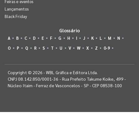
Feiras e eventos
Lançamentos
Black Friday
Glossário
A
B
C
D
E
F
G
H
I
J
K
L
M
N
O
P
Q
R
S
T
U
V
W
X
Z
0-9
Copyright © 2026 - WBL Gráfica e Editora Ltda.
CNPJ 08.142.850/0001-36 - Rua Prefeito Takume Koike, 499 -
Núcleo Itaim - Ferraz de Vasconcelos - SP - CEP 08538-100