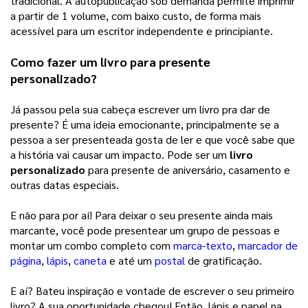
tradicional. A autopublicação sob demanda permite imprimir 
a partir de 1 volume, com baixo custo, de forma mais 
acessível para um escritor independente e principiante. 
Como fazer um livro para presente 
personalizado?
Já passou pela sua cabeça escrever um livro pra dar de 
presente? É uma ideia emocionante, principalmente se a 
pessoa a ser presenteada gosta de ler e que você sabe que 
a história vai causar um impacto. Pode ser um 
livro 
personalizado
 para presente de aniversário, casamento e 
outras datas especiais. 
E não para por aí! Para deixar o seu presente ainda mais 
marcante, você pode presentear um grupo de pessoas e 
montar um combo completo com 
marca-texto
, 
marcador de
página
, 
lápis
, 
caneta
e até um 
postal
de gratificação. 
E aí? Bateu inspiração e vontade de escrever o seu primeiro 
livro? A sua oportunidade chegou! Então, lápis e papel na 