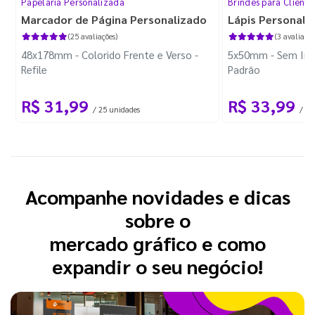
Papelaria Personalizada
Brindes para Cliente
Marcador de Página Personalizado
Lápis Personali
(25 avaliações)
(3 avaliaçõe
48x178mm - Colorido Frente e Verso -
5x50mm - Sem Imp
Refile
Padrão
R$ 31,99
R$ 33,99
/ 25 unidades
/ 10
Acompanhe novidades e dicas
sobre o
mercado gráfico e como
expandir o seu negócio!