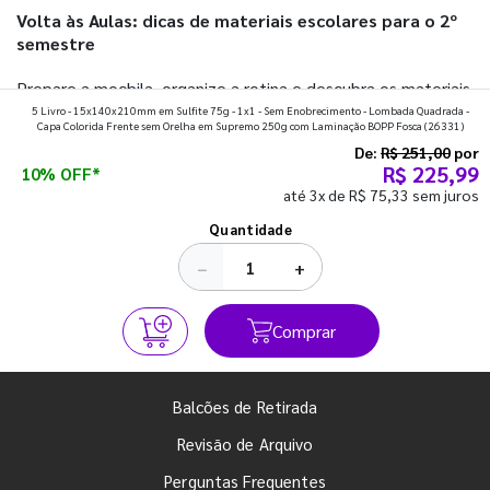
Volta às Aulas: dicas de materiais escolares para o 2º
semestre
Prepare a mochila, organize a rotina e descubra os materiais
5 Livro - 15x140x210mm em Sulfite 75g - 1x1 - Sem Enobrecimento - Lombada Quadrada -
que fazem toda diferença para começar o segundo
Capa Colorida Frente sem Orelha em Supremo 250g com Laminação BOPP Fosca
(26331)
semestre com o pé direito. Confira!
De:
R$ 251,00
por
R$ 225,99
10% OFF*
até 3x de R$ 75,33 sem juros
Ver todos os posts
Quantidade
−
+
Comprar
Balcões de Retirada
Revisão de Arquivo
Perguntas Frequentes