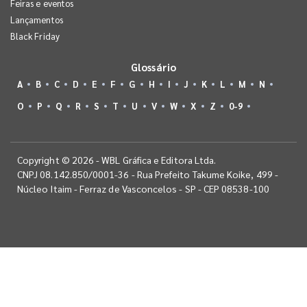
Feiras e eventos
Lançamentos
Black Friday
Glossário
A
B
C
D
E
F
G
H
I
J
K
L
M
N
O
P
Q
R
S
T
U
V
W
X
Z
0-9
Copyright © 2026 - WBL Gráfica e Editora Ltda.
CNPJ 08.142.850/0001-36 - Rua Prefeito Takume Koike, 499 -
Núcleo Itaim - Ferraz de Vasconcelos - SP - CEP 08538-100