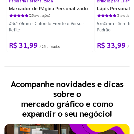
Papelaria Personalizada
Brindes para Cliente
Marcador de Página Personalizado
Lápis Personali
(25 avaliações)
(3 avaliaçõe
48x178mm - Colorido Frente e Verso -
5x50mm - Sem Imp
Refile
Padrão
R$ 31,99
R$ 33,99
/ 25 unidades
/ 10
Acompanhe novidades e dicas
sobre o
mercado gráfico e como
expandir o seu negócio!