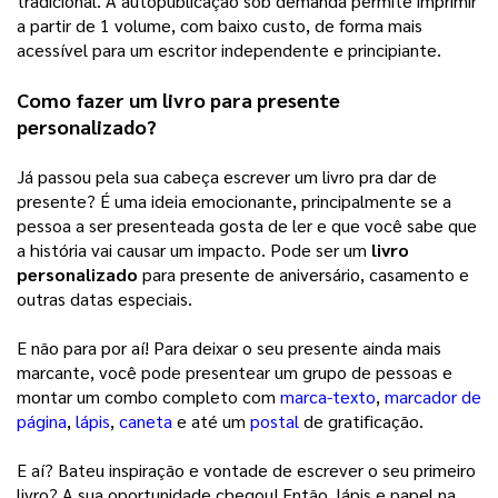
tradicional. A autopublicação sob demanda permite imprimir 
a partir de 1 volume, com baixo custo, de forma mais 
acessível para um escritor independente e principiante. 
Como fazer um livro para presente 
personalizado?
Já passou pela sua cabeça escrever um livro pra dar de 
presente? É uma ideia emocionante, principalmente se a 
pessoa a ser presenteada gosta de ler e que você sabe que 
a história vai causar um impacto. Pode ser um 
livro 
personalizado
 para presente de aniversário, casamento e 
outras datas especiais. 
E não para por aí! Para deixar o seu presente ainda mais 
marcante, você pode presentear um grupo de pessoas e 
montar um combo completo com 
marca-texto
, 
marcador de
página
, 
lápis
, 
caneta
e até um 
postal
de gratificação. 
E aí? Bateu inspiração e vontade de escrever o seu primeiro 
livro? A sua oportunidade chegou! Então, lápis e papel na 