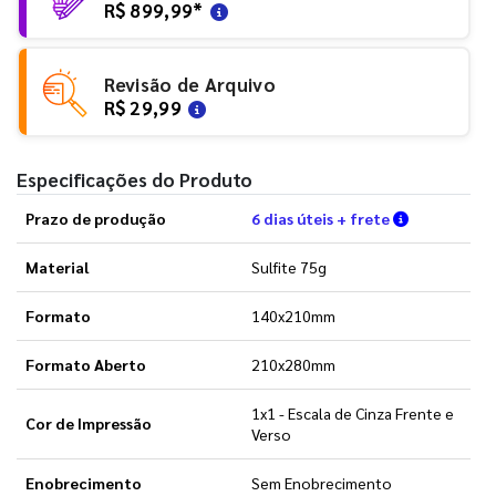
R$ 899,99
*
Revisão de Arquivo
R$ 29,99
Especificações do Produto
Verifique a
Prazo de produção
6 dias úteis + frete
Material
Sulfite 75g
Formato
140x210mm
Formato Aberto
210x280mm
1x1 - Escala de Cinza Frente e
Cor de Impressão
Verso
Enobrecimento
Sem Enobrecimento