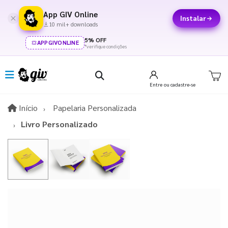
App GIV Online
Instalar
10 mil+ downloads
5% OFF
APPGIVONLINE
*verifique condições
Entre
ou cadastre-se
Início
Início
Papelaria Personalizada
Livro Personalizado