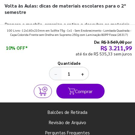
Volta às Aulas: dicas de materiais escolares para o 2º
semestre
Prepare a mochila, organize a rotina e descubra os materiais
100 Livro - 12x140x210mm em Sulfite 75g - 1x1 - Sem Enobrecimento - Lombada Quadrada -
que fazem toda diferença para começar o segundo
Capa Colorida Frente sem Orelha em Supremo 250g com Laminação BOPP Fosca
(26317)
semestre com o pé direito. Confira!
De:
R$ 3.569,00
por
R$ 3.211,99
10% OFF*
até 6x de R$ 535,33 sem juros
Ver todos os posts
Quantidade
−
+
Comprar
Balcões de Retirada
Revisão de Arquivo
Perguntas Frequentes