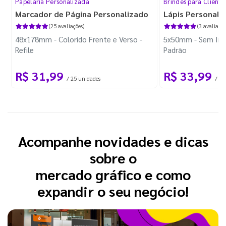
Papelaria Personalizada
Brindes para Cliente
Marcador de Página Personalizado
Lápis Personali
(25 avaliações)
(3 avaliaçõe
48x178mm - Colorido Frente e Verso -
5x50mm - Sem Imp
Refile
Padrão
R$ 31,99
R$ 33,99
/ 25 unidades
/ 10
Acompanhe novidades e dicas
sobre o
mercado gráfico e como
expandir o seu negócio!