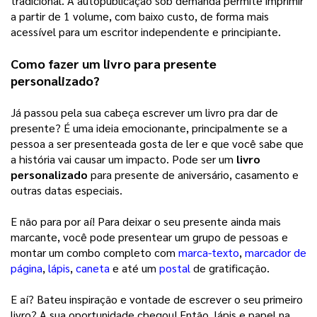
tradicional. A autopublicação sob demanda permite imprimir 
a partir de 1 volume, com baixo custo, de forma mais 
acessível para um escritor independente e principiante. 
Como fazer um livro para presente 
personalizado?
Já passou pela sua cabeça escrever um livro pra dar de 
presente? É uma ideia emocionante, principalmente se a 
pessoa a ser presenteada gosta de ler e que você sabe que 
a história vai causar um impacto. Pode ser um 
livro 
personalizado
 para presente de aniversário, casamento e 
outras datas especiais. 
E não para por aí! Para deixar o seu presente ainda mais 
marcante, você pode presentear um grupo de pessoas e 
montar um combo completo com 
marca-texto
, 
marcador de
página
, 
lápis
, 
caneta
e até um 
postal
de gratificação. 
E aí? Bateu inspiração e vontade de escrever o seu primeiro 
livro? A sua oportunidade chegou! Então, lápis e papel na 