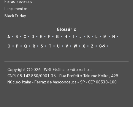
Feiras e eventos
Lançamentos
Black Friday
Glossário
A
B
C
D
E
F
G
H
I
J
K
L
M
N
O
P
Q
R
S
T
U
V
W
X
Z
0-9
Copyright © 2026 - WBL Gráfica e Editora Ltda.
CNPJ 08.142.850/0001-36 - Rua Prefeito Takume Koike, 499 -
Núcleo Itaim - Ferraz de Vasconcelos - SP - CEP 08538-100