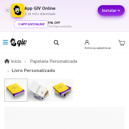
App GIV Online
Instalar
10 mil+ downloads
5% OFF
APPGIVONLINE
*verifique condições
Entre
ou cadastre-se
Início
Início
Papelaria Personalizada
Livro Personalizado