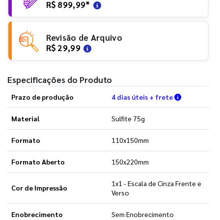
R$ 899,99
*
Revisão de Arquivo
R$ 29,99
Especificações do Produto
Verifique a
Prazo de produção
4 dias úteis + frete
Material
Sulfite 75g
Formato
110x150mm
Formato Aberto
150x220mm
1x1 - Escala de Cinza Frente e
Cor de Impressão
Verso
Enobrecimento
Sem Enobrecimento