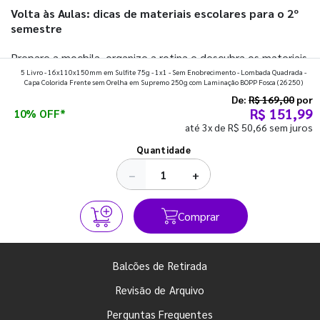
Volta às Aulas: dicas de materiais escolares para o 2º
semestre
Prepare a mochila, organize a rotina e descubra os materiais
5 Livro - 16x110x150mm em Sulfite 75g - 1x1 - Sem Enobrecimento - Lombada Quadrada -
que fazem toda diferença para começar o segundo
Capa Colorida Frente sem Orelha em Supremo 250g com Laminação BOPP Fosca
(26250)
semestre com o pé direito. Confira!
De:
R$ 169,00
por
R$ 151,99
10% OFF*
até 3x de R$ 50,66 sem juros
Ver todos os posts
Quantidade
−
+
Comprar
Balcões de Retirada
Revisão de Arquivo
Perguntas Frequentes