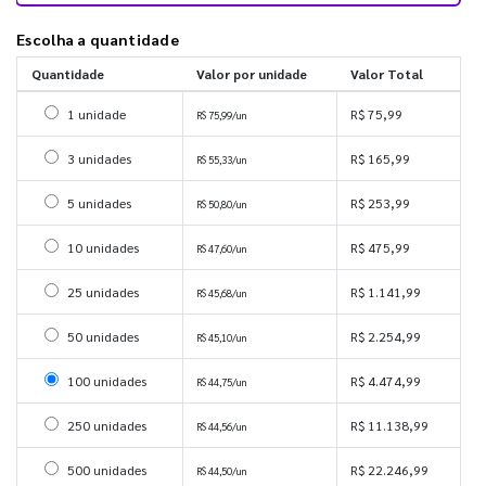
Escolha a quantidade
Quantidade
Valor por unidade
Valor Total
Selecionar 1 unidade
1 unidade
R$ 75,99
R$ 75,99/un
Selecionar 3 unidades
3 unidades
R$ 165,99
R$ 55,33/un
Selecionar 5 unidades
5 unidades
R$ 253,99
R$ 50,80/un
Selecionar 10 unidades
10 unidades
R$ 475,99
R$ 47,60/un
Selecionar 25 unidades
25 unidades
R$ 1.141,99
R$ 45,68/un
Selecionar 50 unidades
50 unidades
R$ 2.254,99
R$ 45,10/un
Selecionar 100 unidades
100 unidades
R$ 4.474,99
R$ 44,75/un
Selecionar 250 unidades
250 unidades
R$ 11.138,99
R$ 44,56/un
Selecionar 500 unidades
500 unidades
R$ 22.246,99
R$ 44,50/un