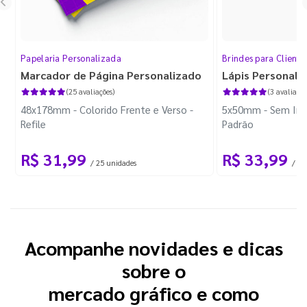
Papelaria Personalizada
Brindes para Cliente
Marcador de Página Personalizado
Lápis Personali
(25 avaliações)
(3 avaliaçõe
48x178mm - Colorido Frente e Verso -
5x50mm - Sem Imp
Refile
Padrão
R$ 31,99
R$ 33,99
/ 25 unidades
/ 10
Acompanhe novidades e dicas
sobre o
mercado gráfico e como