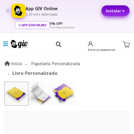
App GIV Online
Instalar
10 mil+ downloads
5% OFF
APPGIVONLINE
*verifique condições
Entre
ou cadastre-se
Início
Início
Papelaria Personalizada
Livro Personalizado