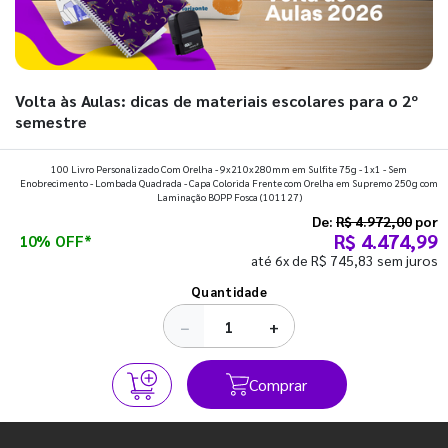
Volta às Aulas: dicas de materiais escolares para o 2º
semestre
Prepare a mochila, organize a rotina e descubra os materiais
100 Livro Personalizado Com Orelha - 9x210x280mm em Sulfite 75g - 1x1 - Sem
Enobrecimento - Lombada Quadrada - Capa Colorida Frente com Orelha em Supremo 250g com
que fazem toda diferença para começar o segundo
Laminação BOPP Fosca
(101127)
semestre com o pé direito. Confira!
De:
R$ 4.972,00
por
R$ 4.474,99
10% OFF*
até 6x de R$ 745,83 sem juros
Ver todos os posts
Quantidade
−
+
Comprar