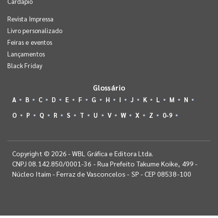
Cardápio
Revista Impressa
Livro personalizado
Feiras e eventos
Lançamentos
Black Friday
Glossário
A
B
C
D
E
F
G
H
I
J
K
L
M
N
O
P
Q
R
S
T
U
V
W
X
Z
0-9
Copyright © 2026 - WBL Gráfica e Editora Ltda.
CNPJ 08.142.850/0001-36 - Rua Prefeito Takume Koike, 499 -
Núcleo Itaim - Ferraz de Vasconcelos - SP - CEP 08538-100