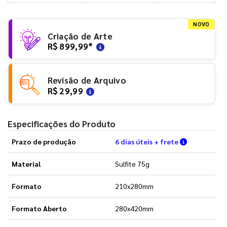
NOVO
Criação de Arte
R$ 899,99
*
Revisão de Arquivo
R$ 29,99
Especificações do Produto
Verifique a
Prazo de produção
6 dias úteis + frete
Material
Sulfite 75g
Formato
210x280mm
Formato Aberto
280x420mm