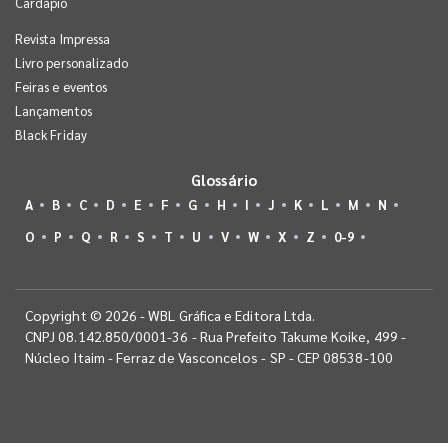
Cardápio
Revista Impressa
Livro personalizado
Feiras e eventos
Lançamentos
Black Friday
Glossário
A
B
C
D
E
F
G
H
I
J
K
L
M
N
O
P
Q
R
S
T
U
V
W
X
Z
0-9
Copyright © 2026 - WBL Gráfica e Editora Ltda.
CNPJ 08.142.850/0001-36 - Rua Prefeito Takume Koike, 499 -
Núcleo Itaim - Ferraz de Vasconcelos - SP - CEP 08538-100