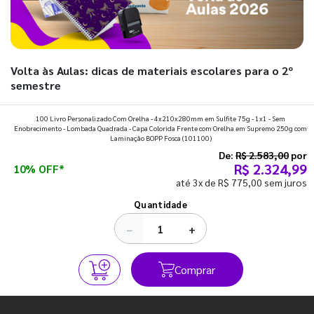
Volta às Aulas: dicas de materiais escolares para o 2º
semestre
Prepare a mochila, organize a rotina e descubra os materiais
100 Livro Personalizado Com Orelha - 4x210x280mm em Sulfite 75g - 1x1 - Sem
Enobrecimento - Lombada Quadrada - Capa Colorida Frente com Orelha em Supremo 250g com
que fazem toda diferença para começar o segundo
Laminação BOPP Fosca
(101100)
semestre com o pé direito. Confira!
De:
R$ 2.583,00
por
R$ 2.324,99
10% OFF*
até 3x de R$ 775,00 sem juros
Ver todos os posts
Quantidade
−
+
Comprar