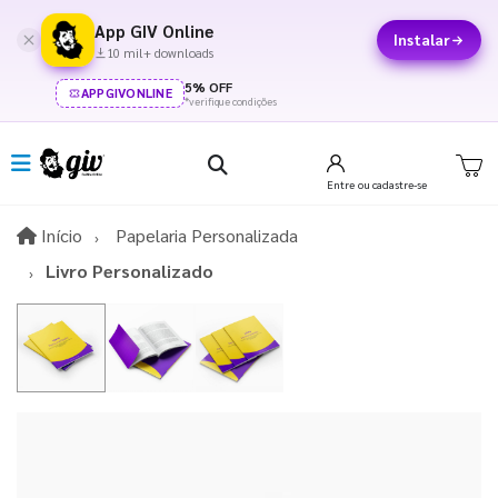
App GIV Online
Instalar
10 mil+ downloads
5% OFF
APPGIVONLINE
*verifique condições
Entre
ou cadastre-se
Início
Início
Papelaria Personalizada
Livro Personalizado