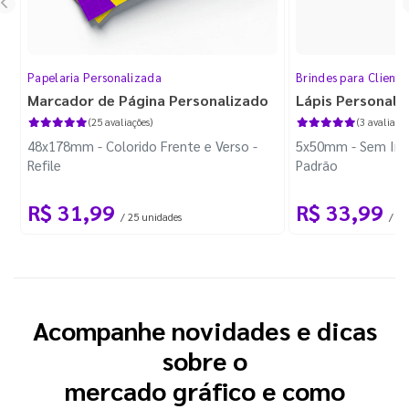
Papelaria Personalizada
Brindes para Cliente
Marcador de Página Personalizado
Lápis Personali
(25 avaliações)
(3 avaliaçõe
48x178mm - Colorido Frente e Verso -
5x50mm - Sem Imp
Refile
Padrão
R$ 31,99
R$ 33,99
/ 25 unidades
/ 10
Acompanhe novidades e dicas
sobre o
mercado gráfico e como