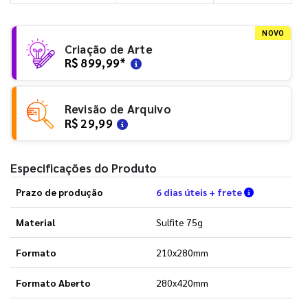
NOVO
Criação de Arte
R$ 899,99
*
Revisão de Arquivo
R$ 29,99
Especificações do Produto
Verifique a
Prazo de produção
6 dias úteis + frete
Material
Sulfite 75g
Formato
210x280mm
Formato Aberto
280x420mm