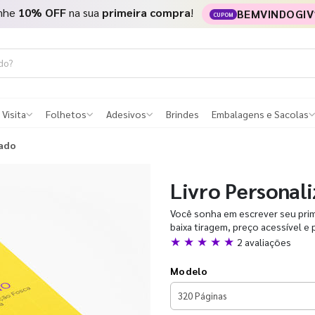
nhe
10% OFF
na sua
primeira compra
!
BEMVINDOGIV
CUPOM
 Visita
Folhetos
Adesivos
Brindes
Embalagens e Sacolas
zado
Livro Personal
Você sonha em escrever seu prime
baixa tiragem, preço acessível e 
★ ★ ★ ★ ★
2 avaliações
Modelo