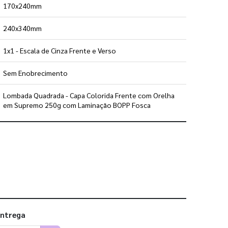
170x240mm
240x340mm
1x1 - Escala de Cinza Frente e Verso
Sem Enobrecimento
Lombada Quadrada - Capa Colorida Frente com Orelha
em Supremo 250g com Laminação BOPP Fosca
 utilizar os nossos gabaritos
entrega