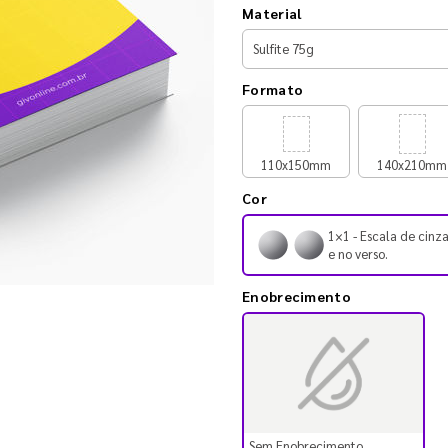
Material
Formato
110x150mm
140x210mm
Cor
1×1 - Escala de cinza
e no verso.
Enobrecimento
Sem Enobrecimento