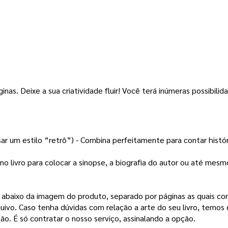
inas. 
Deixe a sua criatividade fluir! Você terá inúmeras possibilida
sar um estilo “retrô”) - Combina perfeitamente para contar histó
no livro para colocar a sinopse, a biografia do autor ou até mes
a abaixo da imagem do produto, separado por páginas as quais co
quivo.
Caso tenha dúvidas com relação a arte do seu livro, temos 
ão. É só contratar o nosso serviço, assinalando a opção.