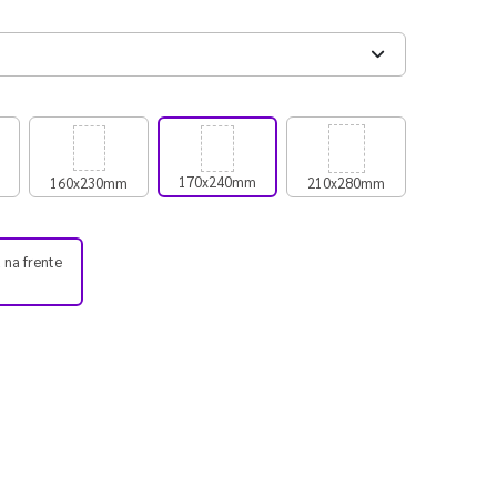
170x240mm
160x230mm
210x280mm
 na frente