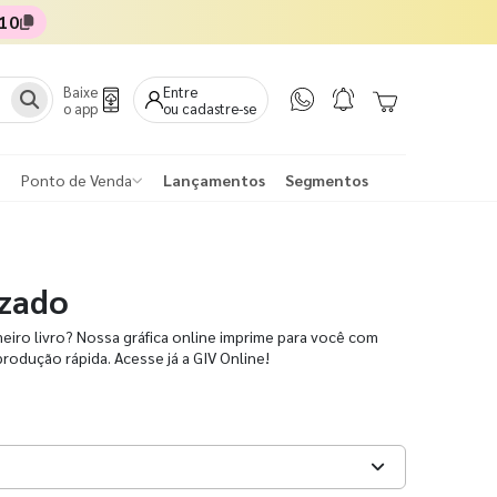
10
Baixe
Entre
o app
ou cadastre-se
Ponto de Venda
Lançamentos
Segmentos
izado
iro livro? Nossa gráfica online imprime para você com
produção rápida. Acesse já a GIV Online!