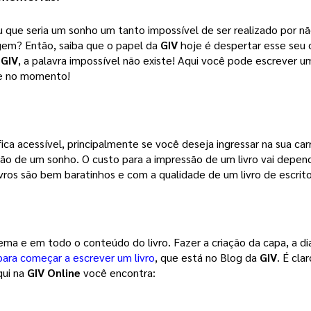
 que seria um sonho um tanto impossível de ser realizado por não
agem? 
Então, saiba que o papel da
GIV
hoje é despertar esse seu
a
GIV
, a palavra impossível não existe! Aqui você pode escrever um
õe no momento!
ca acessível, principalmente se você deseja ingressar na sua carr
ção de um sonho. 
O custo para a impressão de um livro vai depen
vros são bem baratinhos e com a qualidade de um livro de escrito
tema e em todo o conteúdo do livro. Fazer a criação da capa, a d
para começar a escrever um livro
, que está no Blog da 
GIV
. É cla
ui na 
GIV Online
 você encontra: 