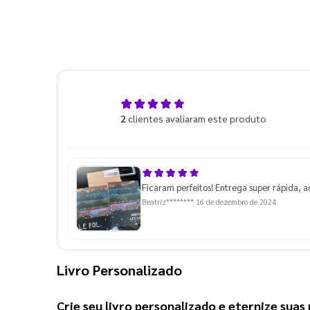
5,0
2
clientes avaliaram este produto
de 5
Ficaram perfeitos! Entrega super rápida, 
Beatriz********
16 de dezembro de 2024
Livro Personalizado
Crie seu 
livro personalizado
 e eternize sua