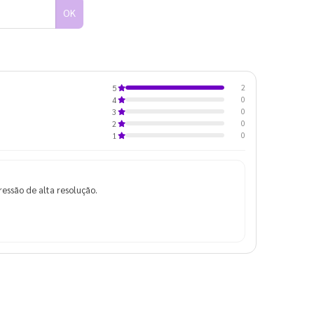
OK
2
5
0
4
0
3
0
2
0
1
ressão de alta resolução.