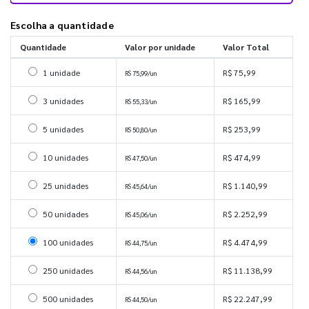
Escolha a quantidade
Quantidade
Valor por unidade
Valor Total
Selecionar 1 unidade
1 unidade
R$ 75,99
R$ 75,99/un
Selecionar 3 unidades
3 unidades
R$ 165,99
R$ 55,33/un
Selecionar 5 unidades
5 unidades
R$ 253,99
R$ 50,80/un
Selecionar 10 unidades
10 unidades
R$ 474,99
R$ 47,50/un
Selecionar 25 unidades
25 unidades
R$ 1.140,99
R$ 45,64/un
Selecionar 50 unidades
50 unidades
R$ 2.252,99
R$ 45,06/un
Selecionar 100 unidades
100 unidades
R$ 4.474,99
R$ 44,75/un
Selecionar 250 unidades
250 unidades
R$ 11.138,99
R$ 44,56/un
Selecionar 500 unidades
500 unidades
R$ 22.247,99
R$ 44,50/un