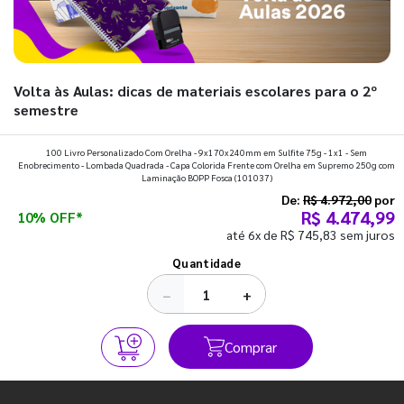
Volta às Aulas: dicas de materiais escolares para o 2º
semestre
Prepare a mochila, organize a rotina e descubra os materiais
100 Livro Personalizado Com Orelha - 9x170x240mm em Sulfite 75g - 1x1 - Sem
Enobrecimento - Lombada Quadrada - Capa Colorida Frente com Orelha em Supremo 250g com
que fazem toda diferença para começar o segundo
Laminação BOPP Fosca
(101037)
semestre com o pé direito. Confira!
De:
R$ 4.972,00
por
R$ 4.474,99
10% OFF*
até 6x de R$ 745,83 sem juros
Ver todos os posts
Quantidade
−
+
Comprar