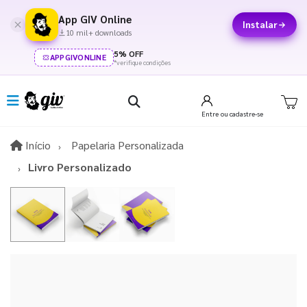
App GIV Online
Instalar
10 mil+ downloads
5% OFF
APPGIVONLINE
*verifique condições
Entre
ou cadastre-se
Início
Início
Papelaria Personalizada
Livro Personalizado