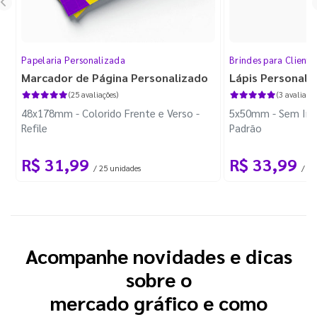
Papelaria Personalizada
Brindes para Cliente
Marcador de Página Personalizado
Lápis Personali
(25 avaliações)
(3 avaliaçõe
48x178mm - Colorido Frente e Verso -
5x50mm - Sem Imp
Refile
Padrão
R$ 31,99
R$ 33,99
/ 25 unidades
/ 10
Acompanhe novidades e dicas
sobre o
mercado gráfico e como