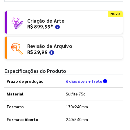
NOVO
Criação de Arte
R$ 899,99
*
Revisão de Arquivo
R$ 29,99
Especificações do Produto
Verifique a
Prazo de produção
6 dias úteis + frete
Material
Sulfite 75g
Formato
170x240mm
Formato Aberto
240x340mm