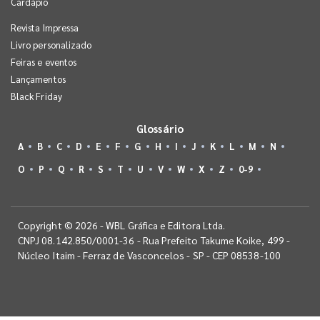
Cardápio
Revista Impressa
Livro personalizado
Feiras e eventos
Lançamentos
Black Friday
Glossário
A
B
C
D
E
F
G
H
I
J
K
L
M
N
O
P
Q
R
S
T
U
V
W
X
Z
0-9
Copyright © 2026 - WBL Gráfica e Editora Ltda.
CNPJ 08.142.850/0001-36 - Rua Prefeito Takume Koike, 499 -
Núcleo Itaim - Ferraz de Vasconcelos - SP - CEP 08538-100