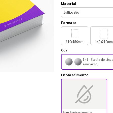
Material
Formato
110x150mm
140x210mm
Cor
1×1 - Escala de cinza
e no verso.
Enobrecimento
Sem Enobrecimento