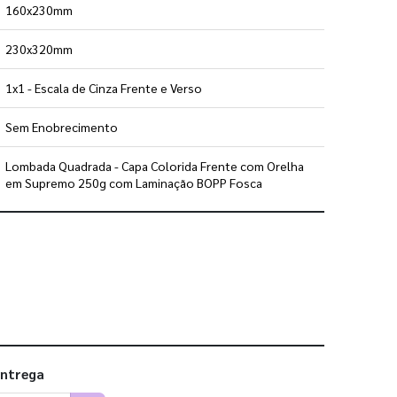
160x230mm
230x320mm
1x1 - Escala de Cinza Frente e Verso
Sem Enobrecimento
Lombada Quadrada - Capa Colorida Frente com Orelha
em Supremo 250g com Laminação BOPP Fosca
 utilizar os nossos gabaritos
entrega