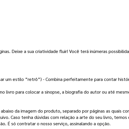
inas. 
Deixe a sua criatividade fluir! Você terá inúmeras possibilida
sar um estilo “retrô”) - Combina perfeitamente para contar histó
no livro para colocar a sinopse, a biografia do autor ou até mes
a abaixo da imagem do produto, separado por páginas as quais co
quivo.
Caso tenha dúvidas com relação a arte do seu livro, temos 
ão. É só contratar o nosso serviço, assinalando a opção.