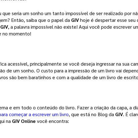
 que seria um sonho um tanto impossível de ser realizado por não
agem? 
Então, saiba que o papel da
GIV
hoje é despertar esse seu
a
GIV
, a palavra impossível não existe! Aqui você pode escrever um
õe no momento!
ca acessível, principalmente se você deseja ingressar na sua carr
ção de um sonho. 
O custo para a impressão de um livro vai depen
vros são bem baratinhos e com a qualidade de um livro de escrito
tema e em todo o conteúdo do livro. Fazer a criação da capa, a d
para começar a escrever um livro
, que está no Blog da 
GIV
. É cla
ui na 
GIV Online
 você encontra: 