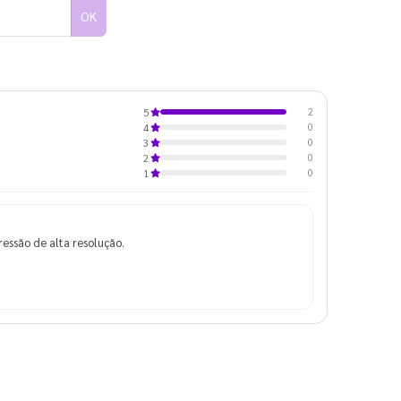
OK
2
5
0
4
0
3
0
2
0
1
ressão de alta resolução.