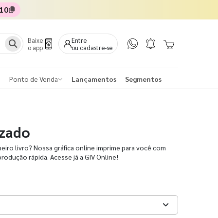
10
Baixe
Entre
o app
ou cadastre-se
Ponto de Venda
Lançamentos
Segmentos
izado
iro livro? Nossa gráfica online imprime para você com
produção rápida. Acesse já a GIV Online!