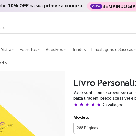
nhe
10% OFF
na sua
primeira compra
!
BEMVINDOGIV
CUPOM
 Visita
Folhetos
Adesivos
Brindes
Embalagens e Sacolas
zado
Livro Personal
Você sonha em escrever seu prime
baixa tiragem, preço acessível e 
★ ★ ★ ★ ★
2 avaliações
Modelo