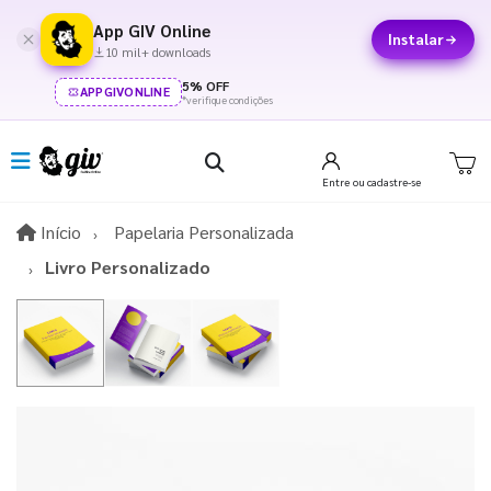
App GIV Online
Instalar
10 mil+ downloads
5% OFF
APPGIVONLINE
*verifique condições
Entre
ou cadastre-se
Início
Início
Papelaria Personalizada
Livro Personalizado