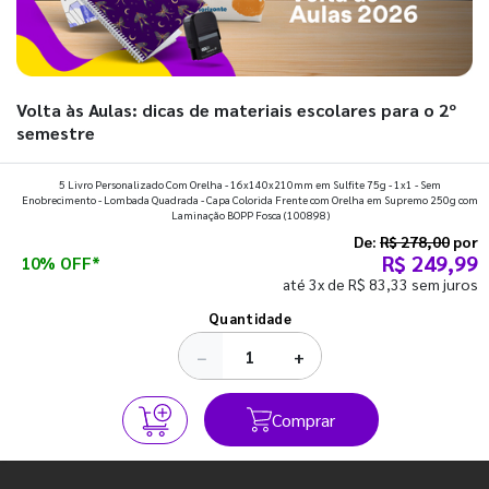
Volta às Aulas: dicas de materiais escolares para o 2º
semestre
Prepare a mochila, organize a rotina e descubra os materiais
5 Livro Personalizado Com Orelha - 16x140x210mm em Sulfite 75g - 1x1 - Sem
Enobrecimento - Lombada Quadrada - Capa Colorida Frente com Orelha em Supremo 250g com
que fazem toda diferença para começar o segundo
Laminação BOPP Fosca
(100898)
semestre com o pé direito. Confira!
De:
R$ 278,00
por
R$ 249,99
10% OFF*
até 3x de R$ 83,33 sem juros
Ver todos os posts
Quantidade
−
+
Comprar