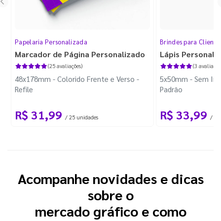
Papelaria Personalizada
Brindes para Cliente
Marcador de Página Personalizado
Lápis Personali
(25 avaliações)
(3 avaliaçõe
48x178mm - Colorido Frente e Verso -
5x50mm - Sem Imp
Refile
Padrão
R$ 31,99
R$ 33,99
/ 25 unidades
/ 10
Acompanhe novidades e dicas
sobre o
mercado gráfico e como