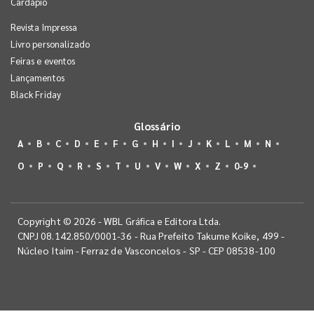
Cardápio
Revista Impressa
Livro personalizado
Feiras e eventos
Lançamentos
Black Friday
Glossário
A
B
C
D
E
F
G
H
I
J
K
L
M
N
O
P
Q
R
S
T
U
V
W
X
Z
0-9
Copyright © 2026 - WBL Gráfica e Editora Ltda.
CNPJ 08.142.850/0001-36 - Rua Prefeito Takume Koike, 499 -
Núcleo Itaim - Ferraz de Vasconcelos - SP - CEP 08538-100