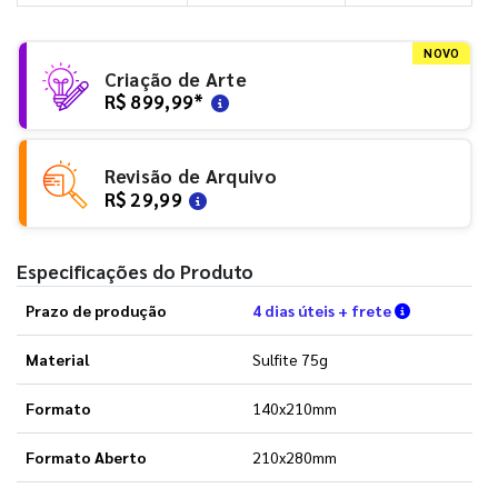
NOVO
Criação de Arte
R$ 899,99
*
Revisão de Arquivo
R$ 29,99
Especificações do Produto
Verifique a
Prazo de produção
4 dias úteis + frete
Material
Sulfite 75g
Formato
140x210mm
Formato Aberto
210x280mm