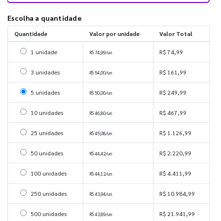
Escolha a quantidade
Quantidade
Valor por unidade
Valor Total
Selecionar 1 unidade
1 unidade
R$ 74,99
R$ 74,99/un
Selecionar 3 unidades
3 unidades
R$ 161,99
R$ 54,00/un
Selecionar 5 unidades
5 unidades
R$ 249,99
R$ 50,00/un
Selecionar 10 unidades
10 unidades
R$ 467,99
R$ 46,80/un
Selecionar 25 unidades
25 unidades
R$ 1.126,99
R$ 45,08/un
Selecionar 50 unidades
50 unidades
R$ 2.220,99
R$ 44,42/un
Selecionar 100 unidades
100 unidades
R$ 4.411,99
R$ 44,12/un
Selecionar 250 unidades
250 unidades
R$ 10.984,99
R$ 43,94/un
Selecionar 500 unidades
500 unidades
R$ 21.941,99
R$ 43,89/un