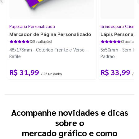
Papelaria Personalizada
Brindes para Cliente
Marcador de Página Personalizado
Lápis Personali
(25 avaliações)
(3 avaliaçõe
48x178mm - Colorido Frente e Verso -
5x50mm - Sem Imp
Refile
Padrão
R$ 31,99
R$ 33,99
/ 25 unidades
/ 10
Acompanhe novidades e dicas
sobre o
mercado gráfico e como