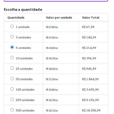
Escolha a quantidade
Quantidade
Valor por unidade
Valor Total
Selecionar 1 unidade
1 unidade
R$ 67,99
R$ 67,99/un
Selecionar 3 unidades
3 unidades
R$ 140,99
R$ 47,00/un
Selecionar 5 unidades
5 unidades
R$ 214,99
R$ 43,00/un
Selecionar 10 unidades
10 unidades
R$ 396,99
R$ 39,70/un
Selecionar 25 unidades
25 unidades
R$ 949,99
R$ 38,00/un
Selecionar 50 unidades
50 unidades
R$ 1.864,99
R$ 37,30/un
Selecionar 100 unidades
100 unidades
R$ 3.695,99
R$ 36,96/un
Selecionar 250 unidades
250 unidades
R$ 9.196,99
R$ 36,79/un
Selecionar 500 unidades
500 unidades
R$ 18.358,99
R$ 36,72/un