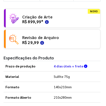
NOVO
Criação de Arte
R$ 899,99
*
Revisão de Arquivo
R$ 29,99
Especificações do Produto
Verifique a
Prazo de produção
4 dias úteis + frete
Material
Sulfite 75g
Formato
140x210mm
Formato Aberto
210x280mm