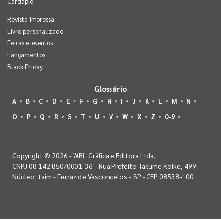
Cardápio
Revista Impressa
Livro personalizado
Feiras e eventos
Lançamentos
Black Friday
Glossário
A
B
C
D
E
F
G
H
I
J
K
L
M
N
O
P
Q
R
S
T
U
V
W
X
Z
0-9
Copyright © 2026 - WBL Gráfica e Editora Ltda.
CNPJ 08.142.850/0001-36 - Rua Prefeito Takume Koike, 499 -
Núcleo Itaim - Ferraz de Vasconcelos - SP - CEP 08538-100