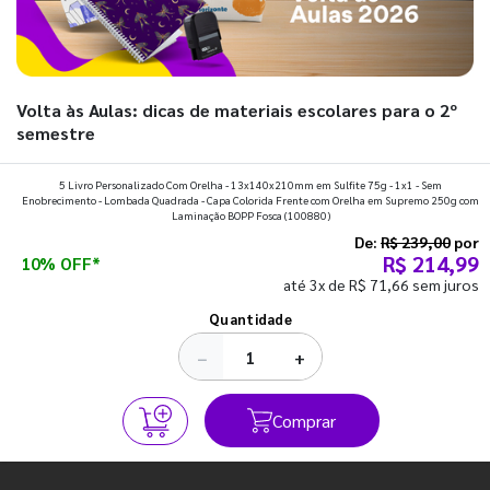
Volta às Aulas: dicas de materiais escolares para o 2º
semestre
Prepare a mochila, organize a rotina e descubra os materiais
5 Livro Personalizado Com Orelha - 13x140x210mm em Sulfite 75g - 1x1 - Sem
Enobrecimento - Lombada Quadrada - Capa Colorida Frente com Orelha em Supremo 250g com
que fazem toda diferença para começar o segundo
Laminação BOPP Fosca
(100880)
semestre com o pé direito. Confira!
De:
R$ 239,00
por
R$ 214,99
10% OFF*
até 3x de R$ 71,66 sem juros
Ver todos os posts
Quantidade
−
+
Comprar