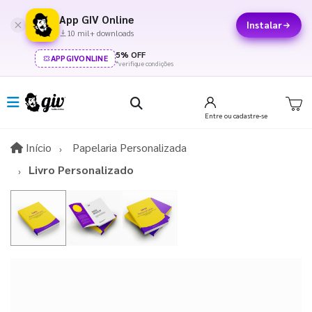
App GIV Online
Instalar
10 mil+ downloads
5% OFF
APPGIVONLINE
*verifique condições
Entre
ou cadastre-se
Início
Início
Papelaria Personalizada
Livro Personalizado