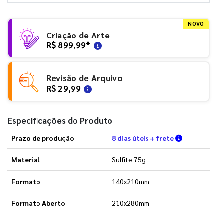
NOVO
Criação de Arte
R$ 899,99
*
Revisão de Arquivo
R$ 29,99
Especificações do Produto
Verifique a
Prazo de produção
8 dias úteis + frete
Material
Sulfite 75g
Formato
140x210mm
Formato Aberto
210x280mm