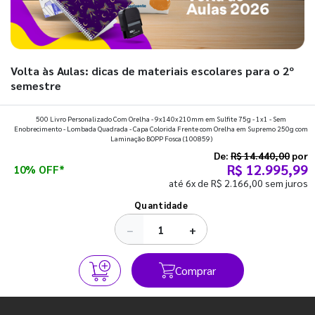
Volta às Aulas: dicas de materiais escolares para o 2º
semestre
Prepare a mochila, organize a rotina e descubra os materiais
500 Livro Personalizado Com Orelha - 9x140x210mm em Sulfite 75g - 1x1 - Sem
Enobrecimento - Lombada Quadrada - Capa Colorida Frente com Orelha em Supremo 250g com
que fazem toda diferença para começar o segundo
Laminação BOPP Fosca
(100859)
semestre com o pé direito. Confira!
De:
R$ 14.440,00
por
R$ 12.995,99
10% OFF*
até 6x de R$ 2.166,00 sem juros
Ver todos os posts
Quantidade
−
+
Comprar