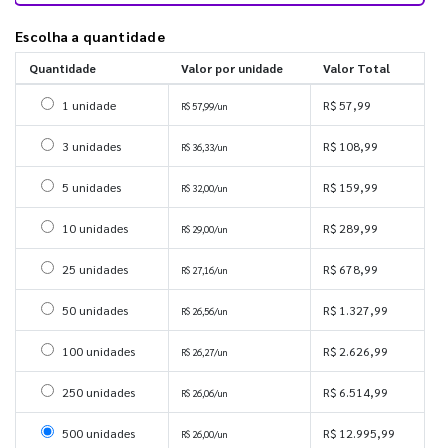
Escolha a quantidade
Quantidade
Valor por unidade
Valor Total
Selecionar 1 unidade
1 unidade
R$ 57,99
R$ 57,99/un
Selecionar 3 unidades
3 unidades
R$ 108,99
R$ 36,33/un
Selecionar 5 unidades
5 unidades
R$ 159,99
R$ 32,00/un
Selecionar 10 unidades
10 unidades
R$ 289,99
R$ 29,00/un
Selecionar 25 unidades
25 unidades
R$ 678,99
R$ 27,16/un
Selecionar 50 unidades
50 unidades
R$ 1.327,99
R$ 26,56/un
Selecionar 100 unidades
100 unidades
R$ 2.626,99
R$ 26,27/un
Selecionar 250 unidades
250 unidades
R$ 6.514,99
R$ 26,06/un
Selecionar 500 unidades
500 unidades
R$ 12.995,99
R$ 26,00/un