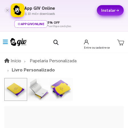
App GIV Online
Instalar
10 mil+ downloads
5% OFF
APPGIVONLINE
*verifique condições
Entre
ou cadastre-se
Início
Início
Papelaria Personalizada
Livro Personalizado