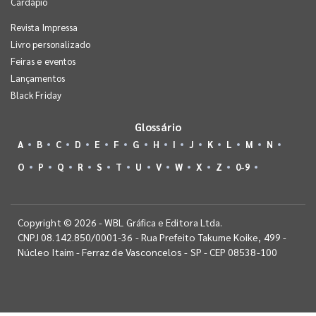
Cardápio
Revista Impressa
Livro personalizado
Feiras e eventos
Lançamentos
Black Friday
Glossário
A
B
C
D
E
F
G
H
I
J
K
L
M
N
O
P
Q
R
S
T
U
V
W
X
Z
0-9
Copyright © 2026 - WBL Gráfica e Editora Ltda.
CNPJ 08.142.850/0001-36 - Rua Prefeito Takume Koike, 499 -
Núcleo Itaim - Ferraz de Vasconcelos - SP - CEP 08538-100