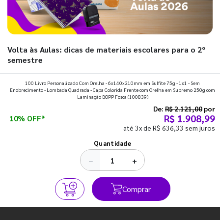
Volta às Aulas: dicas de materiais escolares para o 2º
semestre
Prepare a mochila, organize a rotina e descubra os materiais
100 Livro Personalizado Com Orelha - 6x140x210mm em Sulfite 75g - 1x1 - Sem
Enobrecimento - Lombada Quadrada - Capa Colorida Frente com Orelha em Supremo 250g com
que fazem toda diferença para começar o segundo
Laminação BOPP Fosca
(100839)
semestre com o pé direito. Confira!
De:
R$ 2.121,00
por
R$ 1.908,99
10% OFF*
até 3x de R$ 636,33 sem juros
Ver todos os posts
Quantidade
−
+
Comprar