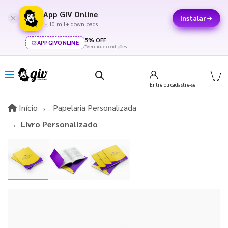
App GIV Online
Instalar
10 mil+ downloads
5% OFF
APPGIVONLINE
*verifique condições
Entre
ou cadastre-se
Início
Início
Papelaria Personalizada
Livro Personalizado