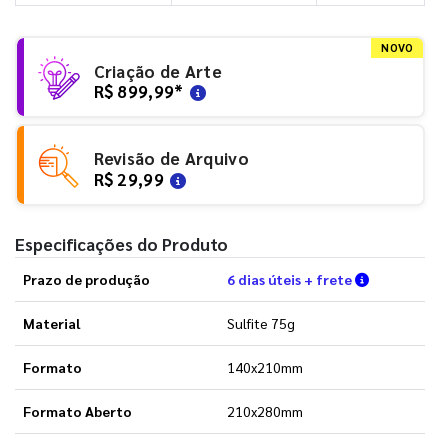
NOVO
Criação de Arte
R$ 899,99
*
Revisão de Arquivo
R$ 29,99
Especificações do Produto
Verifique a
Prazo de produção
6 dias úteis + frete
Material
Sulfite 75g
Formato
140x210mm
Formato Aberto
210x280mm