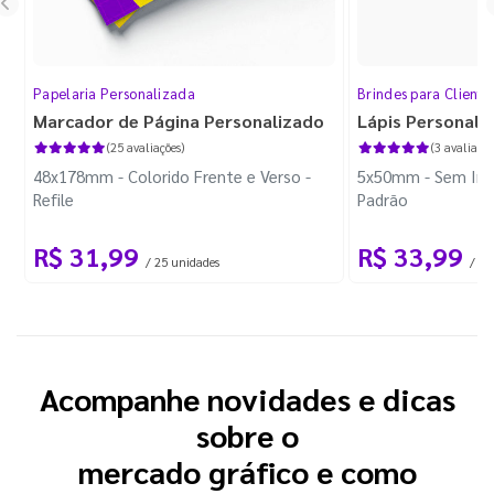
Papelaria Personalizada
Brindes para Cliente
Marcador de Página Personalizado
Lápis Personali
(25 avaliações)
(3 avaliaçõe
48x178mm - Colorido Frente e Verso -
5x50mm - Sem Imp
Refile
Padrão
R$ 31,99
R$ 33,99
/ 25 unidades
/ 10
Acompanhe novidades e dicas
sobre o
mercado gráfico e como