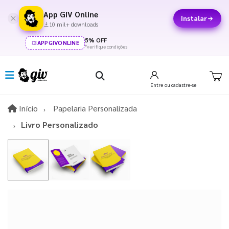
App GIV Online
Instalar
10 mil+ downloads
5% OFF
APPGIVONLINE
*verifique condições
Entre
ou cadastre-se
Início
Início
Papelaria Personalizada
Livro Personalizado