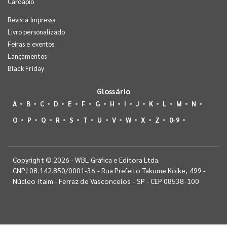
Cardápio
Revista Impressa
Livro personalizado
Feiras e eventos
Lançamentos
Black Friday
Glossário
A
B
C
D
E
F
G
H
I
J
K
L
M
N
O
P
Q
R
S
T
U
V
W
X
Z
0-9
Copyright © 2026 - WBL Gráfica e Editora Ltda.
CNPJ 08.142.850/0001-36 - Rua Prefeito Takume Koike, 499 -
Núcleo Itaim - Ferraz de Vasconcelos - SP - CEP 08538-100