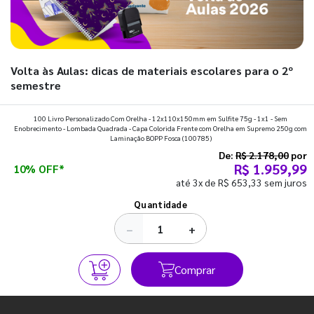
Volta às Aulas: dicas de materiais escolares para o 2º
semestre
Prepare a mochila, organize a rotina e descubra os materiais
100 Livro Personalizado Com Orelha - 12x110x150mm em Sulfite 75g - 1x1 - Sem
Enobrecimento - Lombada Quadrada - Capa Colorida Frente com Orelha em Supremo 250g com
que fazem toda diferença para começar o segundo
Laminação BOPP Fosca
(100785)
semestre com o pé direito. Confira!
De:
R$ 2.178,00
por
R$ 1.959,99
10% OFF*
até 3x de R$ 653,33 sem juros
Ver todos os posts
Quantidade
−
+
Comprar