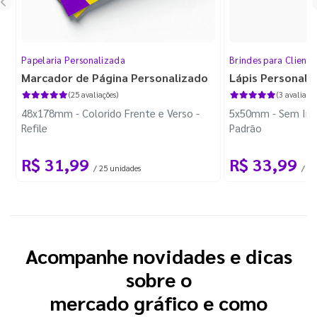
Papelaria Personalizada
Brindes para Cliente
Marcador de Página Personalizado
Lápis Personali
(25 avaliações)
(3 avaliaçõe
48x178mm - Colorido Frente e Verso -
5x50mm - Sem Imp
Refile
Padrão
R$ 31,99
R$ 33,99
/ 25 unidades
/ 10
Acompanhe novidades e dicas
sobre o
mercado gráfico e como