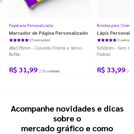
Papelaria Personalizada
Brindes para Cliente
Marcador de Página Personalizado
Lápis Personali
(25 avaliações)
(3 avaliaçõe
48x178mm - Colorido Frente e Verso -
5x50mm - Sem Imp
Refile
Padrão
R$ 31,99
R$ 33,99
/ 25 unidades
/ 10
Acompanhe novidades e dicas
sobre o
mercado gráfico e como