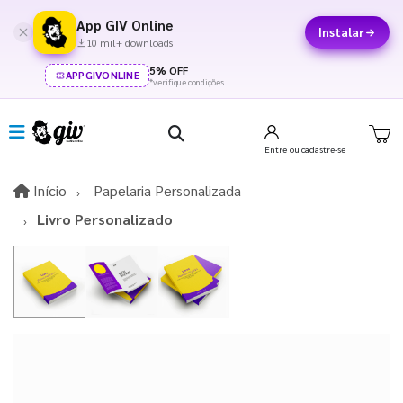
App GIV Online
Instalar
10 mil+ downloads
5% OFF
APPGIVONLINE
*verifique condições
Entre
ou cadastre-se
Início
Início
Papelaria Personalizada
Livro Personalizado