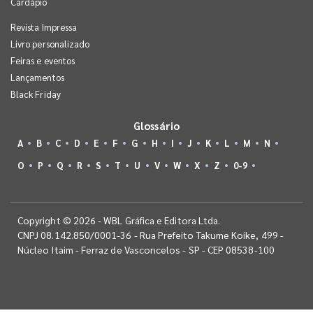
Cardápio
Revista Impressa
Livro personalizado
Feiras e eventos
Lançamentos
Black Friday
Glossário
A
B
C
D
E
F
G
H
I
J
K
L
M
N
O
P
Q
R
S
T
U
V
W
X
Z
0-9
Copyright © 2026 - WBL Gráfica e Editora Ltda.
CNPJ 08.142.850/0001-36 - Rua Prefeito Takume Koike, 499 -
Núcleo Itaim - Ferraz de Vasconcelos - SP - CEP 08538-100