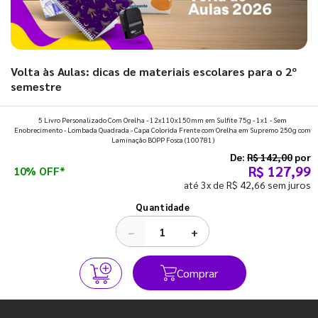
Volta às Aulas: dicas de materiais escolares para o 2º
semestre
Prepare a mochila, organize a rotina e descubra os materiais
5 Livro Personalizado Com Orelha - 12x110x150mm em Sulfite 75g - 1x1 - Sem
Enobrecimento - Lombada Quadrada - Capa Colorida Frente com Orelha em Supremo 250g com
que fazem toda diferença para começar o segundo
Laminação BOPP Fosca
(100781)
semestre com o pé direito. Confira!
De:
R$ 142,00
por
R$ 127,99
10% OFF*
até 3x de R$ 42,66 sem juros
Ver todos os posts
Quantidade
−
+
Comprar