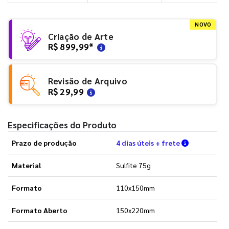
NOVO
Criação de Arte
R$ 899,99
*
Revisão de Arquivo
R$ 29,99
Especificações do Produto
Verifique a
Prazo de produção
4 dias úteis + frete
Material
Sulfite 75g
Formato
110x150mm
Formato Aberto
150x220mm