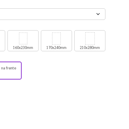
160x230mm
170x240mm
210x280mm
 na frente