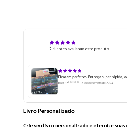
5,0
2
clientes avaliaram este produto
de 5
Ficaram perfeitos! Entrega super rápida, 
Beatriz********
16 de dezembro de 2024
Livro Personalizado
Crie seu 
livro personalizado
 e eternize sua