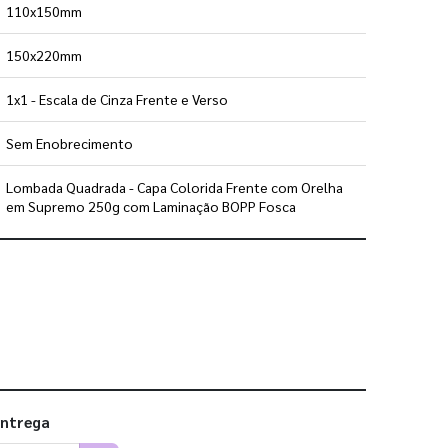
110x150mm
150x220mm
1x1 - Escala de Cinza Frente e Verso
Sem Enobrecimento
Lombada Quadrada - Capa Colorida Frente com Orelha
em Supremo 250g com Laminação BOPP Fosca
 utilizar os nossos gabaritos
entrega