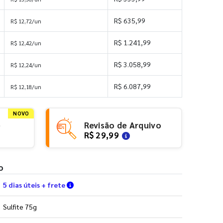
R$ 635,99
R$ 12,72/un
R$ 1.241,99
R$ 12,42/un
R$ 3.058,99
R$ 12,24/un
R$ 6.087,99
R$ 12,18/un
NOVO
e
Revisão de Arquivo
R$ 29,99
o
Verifique as condições de entrega
5 dias úteis + frete
Sulfite 75g