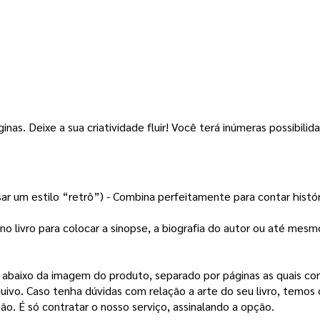
inas. 
Deixe a sua criatividade fluir! Você terá inúmeras possibilida
sar um estilo “retrô”) - Combina perfeitamente para contar histó
no livro para colocar a sinopse, a biografia do autor ou até mes
a abaixo da imagem do produto, separado por páginas as quais co
quivo.
Caso tenha dúvidas com relação a arte do seu livro, temos 
ão. É só contratar o nosso serviço, assinalando a opção.