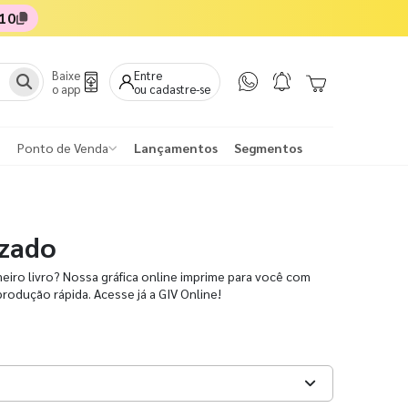
10
Baixe
Entre
o app
ou cadastre-se
Ponto de Venda
Lançamentos
Segmentos
izado
iro livro? Nossa gráfica online imprime para você com
produção rápida. Acesse já a GIV Online!