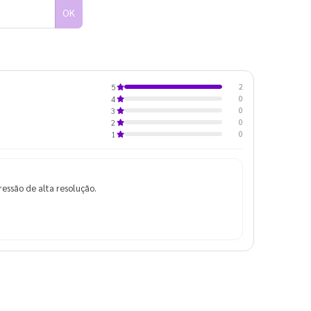
OK
2
5
0
4
0
3
0
2
0
1
ressão de alta resolução.