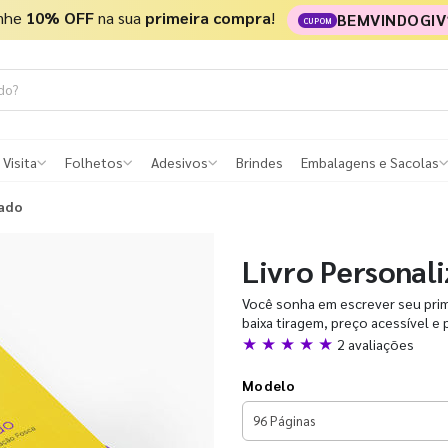
nhe
10% OFF
na sua
primeira compra
!
BEMVINDOGIV
CUPOM
 Visita
Folhetos
Adesivos
Brindes
Embalagens e Sacolas
zado
Livro Personal
Você sonha em escrever seu prime
baixa tiragem, preço acessível e 
★ ★ ★ ★ ★
2 avaliações
Modelo