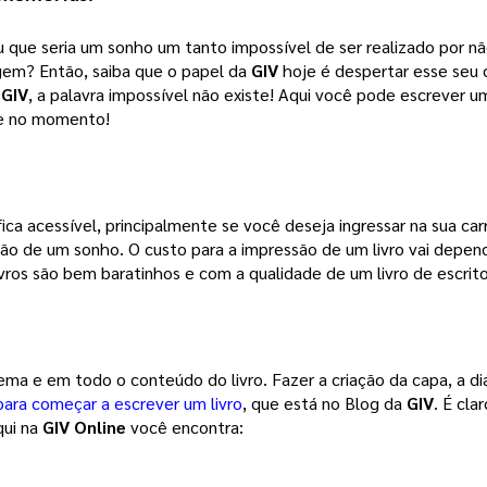
 que seria um sonho um tanto impossível de ser realizado por não
agem? 
Então, saiba que o papel da
GIV
hoje é despertar esse seu
a
GIV
, a palavra impossível não existe! Aqui você pode escrever um
õe no momento!
ca acessível, principalmente se você deseja ingressar na sua carr
ção de um sonho. 
O custo para a impressão de um livro vai depen
vros são bem baratinhos e com a qualidade de um livro de escrito
tema e em todo o conteúdo do livro. Fazer a criação da capa, a d
para começar a escrever um livro
, que está no Blog da 
GIV
. É cla
ui na 
GIV Online
 você encontra: 