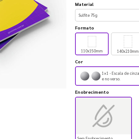
Material
Formato
110x150mm
140x210mm
Cor
1×1 - Escala de cinza
e no verso.
Enobrecimento
Sem Enobrecimento