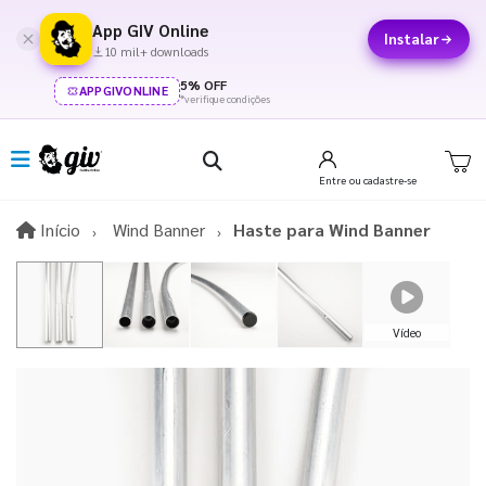
App GIV Online
Instalar
10 mil+ downloads
5% OFF
APPGIVONLINE
*verifique condições
Entre
ou cadastre-se
Início
Início
Wind Banner
Haste para Wind Banner
Vídeo