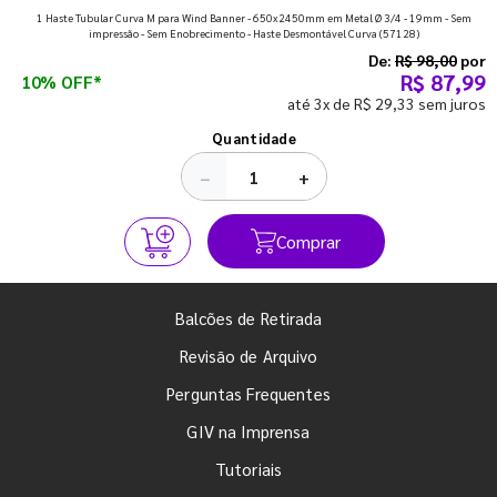
1 Haste Tubular Curva M para Wind Banner - 650x2450mm em Metal Ø 3/4 - 19mm - Sem
que fazem toda diferença para começar o segundo
impressão - Sem Enobrecimento - Haste Desmontável Curva
(57128)
semestre com o pé direito. Confira!
De:
R$ 98,00
por
R$ 87,99
10% OFF*
até 3x de R$ 29,33 sem juros
Ver todos os posts
Quantidade
−
+
Comprar
Balcões de Retirada
Revisão de Arquivo
Perguntas Frequentes
GIV na Imprensa
Tutoriais