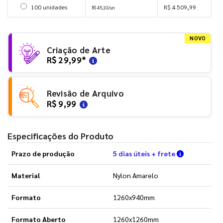
Selecionar 100 unidades
100 unidades
R$ 4.509,99
R$ 45,10/un
NOVO
Criação de Arte
R$ 29,99
*
Revisão de Arquivo
R$ 9,99
Especificações do Produto
Verifique a
Prazo de produção
5 dias úteis + frete
Material
Nylon Amarelo
Formato
1260x940mm
Formato Aberto
1260x1260mm