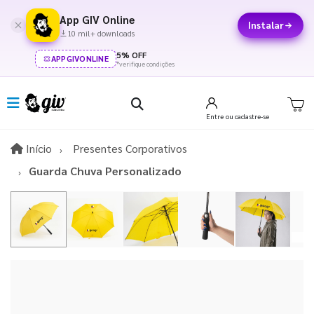
App GIV Online
Instalar
10 mil+ downloads
5% OFF
APPGIVONLINE
*verifique condições
Entre
ou cadastre-se
Início
Início
Presentes Corporativos
Guarda Chuva Personalizado
V