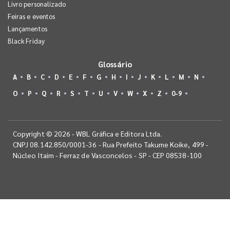
Livro personalizado
Feiras e eventos
Lançamentos
Black Friday
Glossário
A
B
C
D
E
F
G
H
I
J
K
L
M
N
O
P
Q
R
S
T
U
V
W
X
Z
0-9
Copyright © 2026 - WBL Gráfica e Editora Ltda.
CNPJ 08.142.850/0001-36 - Rua Prefeito Takume Koike, 499 -
Núcleo Itaim - Ferraz de Vasconcelos - SP - CEP 08538-100