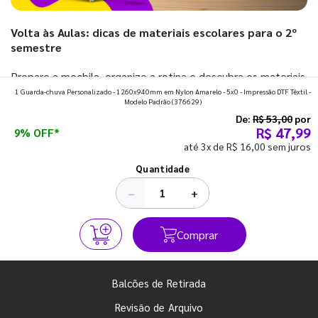
Volta às Aulas: dicas de materiais escolares para o 2º
semestre
Prepare a mochila, organize a rotina e descubra os materiais
1 Guarda-chuva Personalizado - 1260x940mm em Nylon Amarelo - 5x0 - Impressão DTF Têxtil -
que fazem toda diferença para começar o segundo
Modelo Padrão
(376629)
semestre com o pé direito. Confira!
De:
R$ 53,00
por
R$ 47,99
9% OFF*
até 3x de R$ 16,00 sem juros
Ver todos os posts
Quantidade
−
+
Comprar
Balcões de Retirada
Revisão de Arquivo