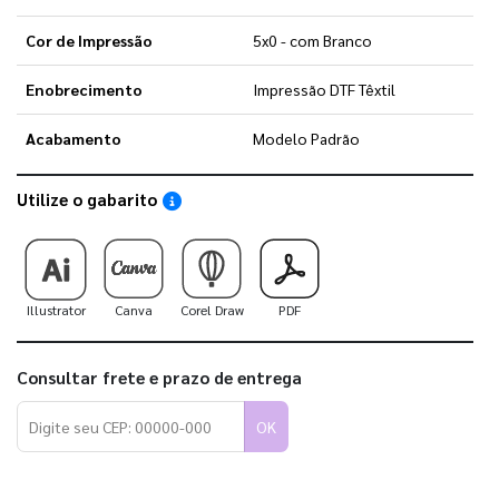
Cor de Impressão
5x0 - com Branco
Enobrecimento
Impressão DTF Têxtil
Acabamento
Modelo Padrão
Utilize o gabarito
Saiba como utilizar os nossos gabaritos
Illustrator
Canva
Corel Draw
PDF
Consultar frete e prazo de entrega
OK