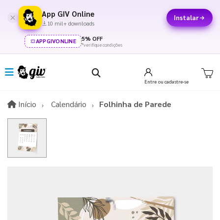
App GIV Online
Instalar
10 mil+ downloads
5% OFF
APPGIVONLINE
*verifique condições
Entre
ou cadastre-se
Início
Início
Calendário
Folhinha de Parede