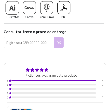
Illustrator
Canva
Corel Draw
PDF
Consultar frete e prazo de entrega
OK
5,0
4
clientes avaliaram este produto
de 5
4
5
0
4
0
3
0
2
0
1