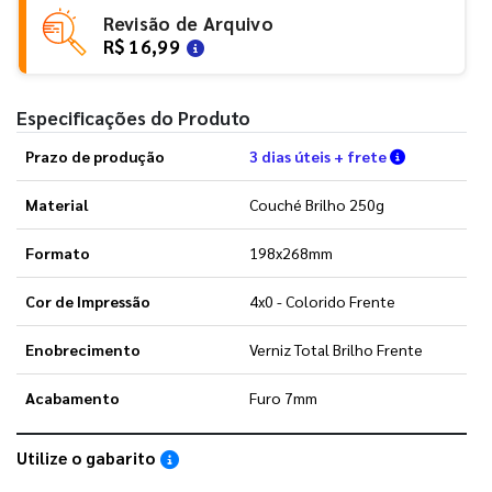
Revisão de Arquivo
R$ 16,99
Especificações do Produto
Verifique a
Prazo de produção
3 dias úteis + frete
Material
Couché Brilho 250g
Formato
198x268mm
Cor de Impressão
4x0 - Colorido Frente
Enobrecimento
Verniz Total Brilho Frente
Acabamento
Furo 7mm
Utilize o gabarito
Saiba como utilizar os nossos gabaritos