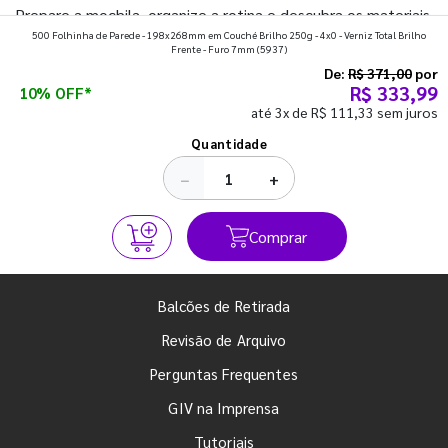
Prepare a mochila, organize a rotina e descubra os materiais
500 Folhinha de Parede - 198x268mm em Couché Brilho 250g - 4x0 - Verniz Total Brilho
que fazem toda diferença para começar o segundo
Frente - Furo 7mm
(5937)
semestre com o pé direito. Confira!
De:
R$ 371,00
por
R$ 333,99
10% OFF*
até 3x de R$ 111,33 sem juros
Ver todos os posts
Quantidade
−
+
Comprar
Balcões de Retirada
Revisão de Arquivo
Perguntas Frequentes
GIV na Imprensa
Tutoriais