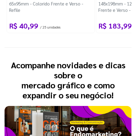
65x95mm - Colorido Frente e Verso -
148x198mm - 12 Pá
Refile
Frente e Verso - 
Triplex 300g - Wir
R$ 40,99
R$ 183,99
/ 25 unidades
/
Acompanhe novidades e dicas
sobre o
mercado gráfico e como
expandir o seu negócio!