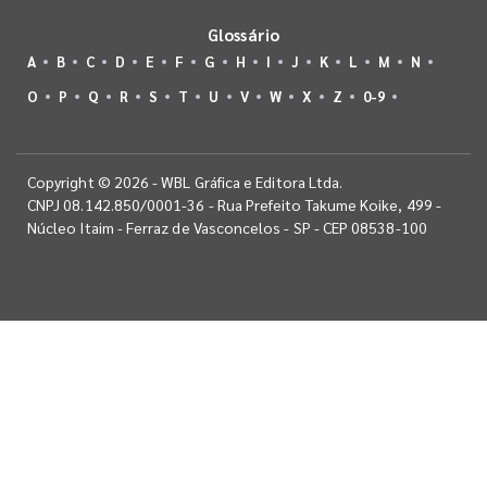
Glossário
A
B
C
D
E
F
G
H
I
J
K
L
M
N
O
P
Q
R
S
T
U
V
W
X
Z
0-9
Copyright © 2026 - WBL Gráfica e Editora Ltda.
CNPJ 08.142.850/0001-36 - Rua Prefeito Takume Koike, 499 -
Núcleo Itaim - Ferraz de Vasconcelos - SP - CEP 08538-100