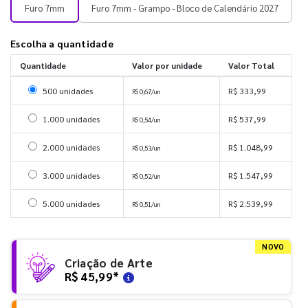
Furo 7mm
Furo 7mm - Grampo - Bloco de Calendário 2027
Escolha a quantidade
Quantidade
Valor por unidade
Valor Total
Selecionar 500 unidades
500 unidades
R$ 333,99
R$ 0,67/un
Selecionar 1000 unidades
1.000 unidades
R$ 537,99
R$ 0,54/un
Selecionar 2000 unidades
2.000 unidades
R$ 1.048,99
R$ 0,53/un
Selecionar 3000 unidades
3.000 unidades
R$ 1.547,99
R$ 0,52/un
Selecionar 5000 unidades
5.000 unidades
R$ 2.539,99
R$ 0,51/un
NOVO
Criação de Arte
R$ 45,99
*