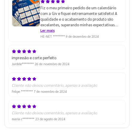
Fiz o meu primeiro pedido de um calendário
com a Giv e fiquei extremamente satisfeito! A
qualidade e o acabamento do produto são
excelentes, superando minhas expectativas.
Além disso, o pedido foi produzido e enviado de
Ler mais
forma muito rápida. Com certeza, recomendo a
HE-NET ********
9 de dezembro de 2024
Giv para quem busca produtos de qualidade e
agilidade no serviço!
impressão e corte perfeito
Jardele********
26 de novembro de 2024
Cliente não deixou comentário, apenas a avaliação
Felipe ********
7 de novembro de 2024
Cliente não deixou comentário, apenas a avaliação
maria c********
23 de agosto de 2024