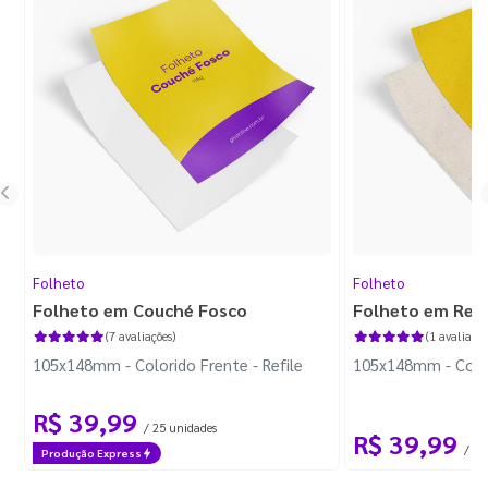
Folheto
Folheto
Folheto em Couché Fosco
Folheto em Reci
(7 avaliações)
(1 avaliação
105x148mm - Colorido Frente - Refile
105x148mm - Colori
R$ 39,99
/ 25 unidades
R$ 39,99
/ 25
Produção Express