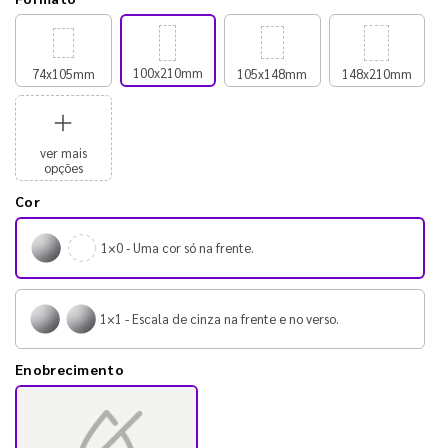
100x210mm
74x105mm
105x148mm
148x210mm
ver mais
opções
Cor
1×0 - Uma cor só na frente.
1×1 - Escala de cinza na frente e no verso.
Enobrecimento