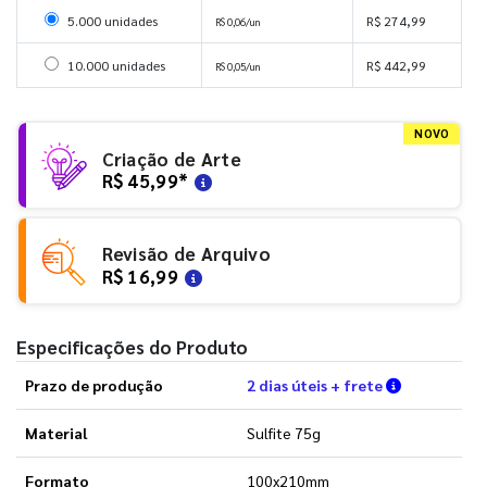
Selecionar 5000 unidades
5.000 unidades
R$ 274,99
R$ 0,06/un
Selecionar 10000 unidades
10.000 unidades
R$ 442,99
R$ 0,05/un
NOVO
Criação de Arte
R$ 45,99
*
Revisão de Arquivo
R$ 16,99
Especificações do Produto
Verifique a
Prazo de produção
2 dias úteis + frete
Material
Sulfite 75g
Formato
100x210mm