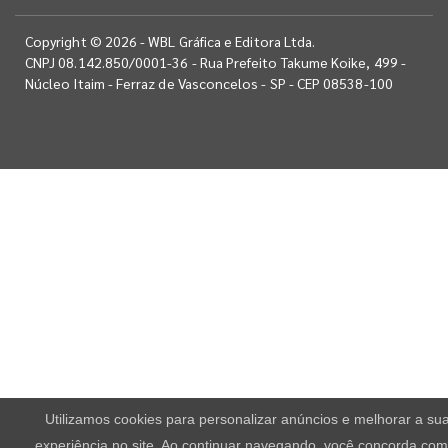
Copyright © 2026 - WBL Gráfica e Editora Ltda.
CNPJ 08.142.850/0001-36 - Rua Prefeito Takume Koike, 499 -
Núcleo Itaim - Ferraz de Vasconcelos - SP - CEP 08538-100
Utilizamos cookies para personalizar anúncios e melhorar a su
experiência no site. Ao continuar navegando, você concorda com