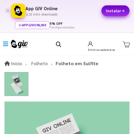
App GIV Online
Instalar
10 mil+ downloads
5% OFF
APPGIVONLINE
*verifique condições
Entre
ou cadastre-se
Início
Início
Folheto
Folheto em Sulfite