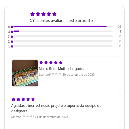
4,9
17
clientes avaliaram este produto
de 5
16
5
1
4
0
3
0
2
0
1
Muito Bom. Muito obrigado.
Leonard********
30 de setembro de 2025
Agilidade incrível nesse projeto e suporte da equipe de
designers.
Marconi********
21 de dezembro de 2025