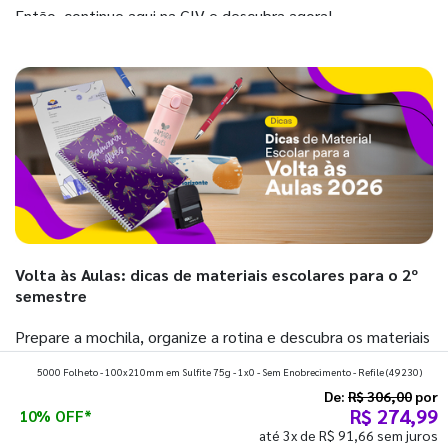
Então, continue aqui na GIV e descubra agora!
Volta às Aulas: dicas de materiais escolares para o 2º
semestre
Prepare a mochila, organize a rotina e descubra os materiais
que fazem toda diferença para começar o segundo
5000 Folheto - 100x210mm em Sulfite 75g - 1x0 - Sem Enobrecimento - Refile
(49230)
semestre com o pé direito. Confira!
De:
R$ 306,00
por
R$ 274,99
10% OFF*
até 3x de R$ 91,66 sem juros